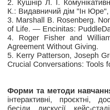
2. Кушнір Л. І. Комунікативн
К.: Видавничий дім "Ін Юре",
3. Marshall B. Rosenberg. No
of Life. — Encinitas: PuddleD
4. Roger Fisher and William
Agreement Without Giving.
5. Kerry Patterson, Joseph Gr
Crucial Conversations: Tools 
Форми та методи навчанн
інтерактивні, проєктні, дос
бесіди, дискусії, кейс-стаді