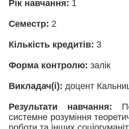
Рік навчання:
1
Семестр:
2
Кількість кредитів:
3
Форма контролю:
залік
Викладач(і):
доцент Кальниц
Результати навчання:
Пок
системне розуміння теоретичн
роботи та інших соціогуманіт