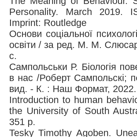
The Meaning of Behaviour. Se
Personality. March 2019. 
Imprint: Routledge
Основи соціальної психології
освіти / за ред. М. М. Слюсар
c.
Сампольськи Р. Біологія пов
в нас /Роберт Сампольскі; п
вид. - К. : Наш Формат, 2022. 
Introduction to human behavio
the University of South Austr
351 p.
Tesky Timothy Agoben. Une