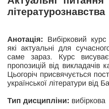
Актуальні питання 
літературознавства
Анотація:
Вибірковий курс
які актуальні для сучасног
саме зараз. Курс висува
пропозицій від викладачів к
Цьогоріч присвячується пос
української літератури від Б
Тип дисципліни:
вибіркова