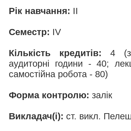
Рік навчання:
II
Семестр:
IV
Кількість кредитів:
4 (за
аудиторні години - 40; лекц
самостійна робота - 80)
Форма контролю:
залік
Викладач(і):
ст. викл. Пеле