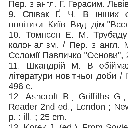
Пер. з англ. Г. Герасим. Льві
9. Співак Ґ. Ч. В інших с
політики. Київ: Вид. дім "Всес
10. Томпсон Е. М. Трубадур
колоніалізм. / Пер. з англ.
Соломії Павличко "Основи", 2
11. Шкандрій М. В обіймах
літератури новітньої доби / 
496 с.
12. Ashcroft B., Griffiths G.
Reader 2nd ed., London ; New 
p. : ill. ; 25 cm.
13. Korek J. (ed.), From Sovie