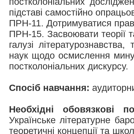
постколоніальних дослідже
підставі самостійно опрацьо
ПРН-11. Дотримуватися прав
ПРН-15. Засвоювати теорії т
галузі літературознавства, 
наук щодо осмислення минуло
постколоніальних дискурсу.
Спосіб навчання:
аудиторн
Необхідні обовязкові п
Українське літературне баро
теоретичні концепції та шко