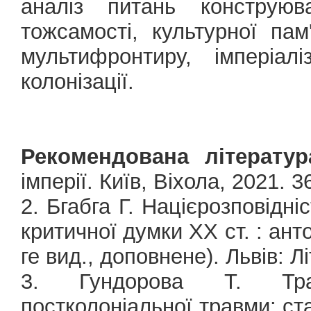
аналіз питань конструюва
тожсамості, культурної пам
мультифронтиру, імперіал
колонізації.
Рекомендована літератур
імперії. Київ, Віхола, 2021. 3
2. Бгабга Г. Націєрозповідніс
критичної думки ХХ ст. : анто
ге вид., доповнене). Львів: Л
3. Гундорова Т. Тра
постколоніальної травми: стат