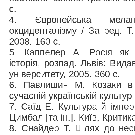
с.
4. Європейська меланх
окциденталізму / За ред. Т.
2008. 160 с.
5. Каппелер А. Росія як п
історія, розпад. Львів: Вид
університету, 2005. 360 с.
6. Павлишин М. Козаки в 
сучасній українській культурі
7. Саїд Е. Культура й імпері
Цимбал [та ін.]. Київ, Критика
8. Снайдер Т. Шлях до нес