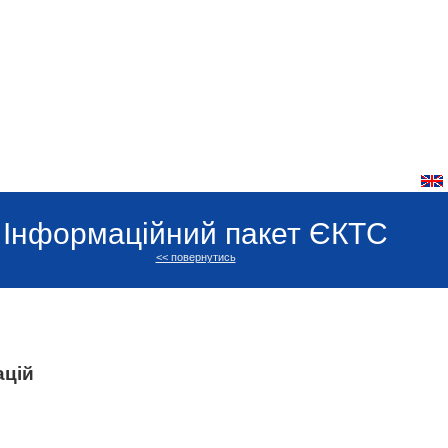
Інформаційний пакет ЄКТС
<< повернутись
ацій