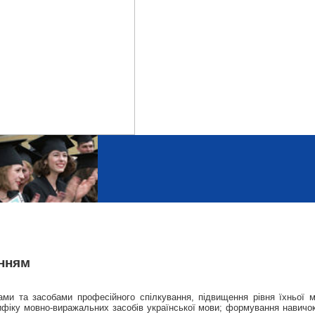
анням
ми та засобами професійного спілкування, підвищення рівня їхньої м
ецифіку мовно-виражальних засобів української мови; формування навичо