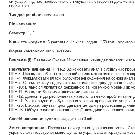
ситуаціях, під час професійного спілкування, створення документі
особистості.
Тип дисципліни:
нормативна
Рік навчання:
І
Семестр:
1, 2
Кількість кредитів:
5 (загальна кількість годин - 150 год.; аудиторні 
Форма контролю:
залік, екзамен
Викладач(і):
Павленко Оксана Миколаївна, кандидат педагогічних 
Результати навчання:
ПРН-2: Здійснювати аналіз суспільних процес
ПРН-3: Проводити збір і інтегрований аналіз матеріалів з різних дже
ПРН-4: Формулювати власні обґрунтовані судження на основі аналіз
ПРН-7: Складати та узгоджувати план власного дослідження і само
ПРН-10: Вільно спілкуватися державною та іноземною мовами як ус
ПРН-11: Володіти базовими навичками риторики.
ПРН-12: Доносити до респондента матеріал з певної проблематики д
ПРН-21: Застосовувати набуті знання у різних правових ситуаціях,
ПРН-25: Використовувати дослідницькі методи у професійній діяльн
ПРН-26: Обґрунтовувати правові позиції, виходячи з основних понять 
Спосіб навчання:
аудиторний, дистанційний
Зміст дисципліни:
Проблеми походження української мови. Стано
української літературної мови. Сучасна українська літературна мо