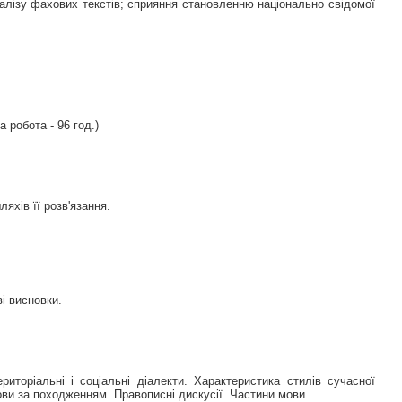
налізу фахових текстів; сприяння становленню національно свідомої
а робота - 96 год.)
яхів її розв'язання.
і висновки.
торіальні і соціальні діалекти. Характеристика стилів сучасної
ови за походженням. Правописні дискусії. Частини мови.