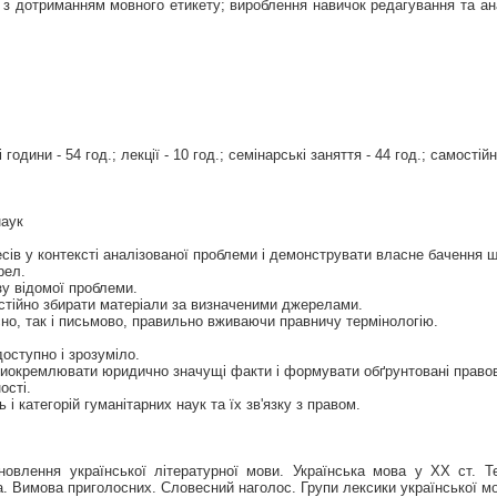
в з дотриманням мовного етикету; вироблення навичок редагування та а
години - 54 год.; лекції - 10 год.; семінарські заняття - 44 год.; самостійн
наук
ів у контексті аналізованої проблеми і демонструвати власне бачення шл
рел.
у відомої проблеми.
стійно збирати матеріали за визначеними джерелами.
но, так і письмово, правильно вживаючи правничу термінологію.
оступно і зрозуміло.
 виокремлювати юридично значущі факти і формувати обґрунтовані правов
ості.
і категорій гуманітарних наук та їх зв'язку з правом.
влення української літературної мови. Українська мова у ХХ ст. Тери
ва. Вимова приголосних. Словесний наголос. Групи лексики української м