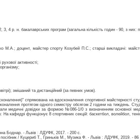
3, 4 р. н. бакалаврських програм (загальна кількість годин - 90, з них: п
о М.А.; доцент, майстер спорту Козубей П.С.; старші викладачі: майс
 рухової активності;
організму;
ітрі); змішаний та дистанційний (за певних умов).
сконалення)" спрямована на вдосконалення спортивної майстерності студ
осконалення протягом одного семестру обсягом 2 години на тиждень. Ст
адали медичні довідки за формою №086-1/0 з визначенням основної ме
. На кафедрі функціонує 8 спортивних секцій: баскетбол, волейбол, теніс,
нна Боднар. - Львів : ЛДУФК, 2017. - 200 с.
сібник / Куцериб Т., Гриньків М., Музика Ф. - Львів : ЛДУФК, 2019. - 86 