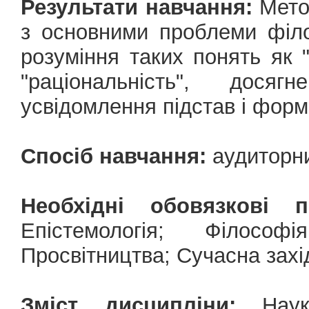
Результати навчання:
Метою
з основними проблеми філо
розуміння таких понять як "
"раціональність", дос
усвідомлення підстав і форм 
Спосіб навчання:
аудиторн
Необхідні обовязкові 
Епістемологія; Філосо
Просвітництва; Сучасна захі
Зміст дисципліни:
Наука