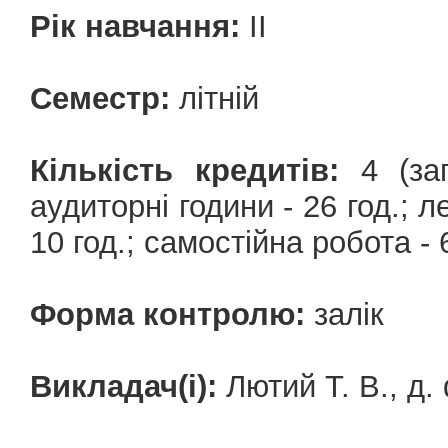
Рік навчання:
ІІ
Семестр:
літній
Кількість кредитів:
4 (заг
аудиторні години - 26 год.; ле
10 год.; самостійна робота - 6
Форма контролю:
залік
Викладач(і):
Лютий Т. В., д. 