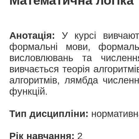
Математична логіка 
Анотація:
У курсі вивчають
формальні мови, формальн
висловлювань та числення
вивчається теорія алгоритмі
алгоритмів, лямбда численн
функцій.
Тип дисципліни:
нормативн
Рік навчання:
2