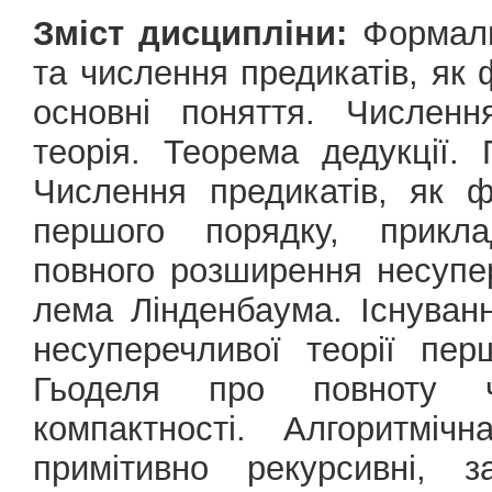
Зміст дисципліни:
Формаль
та числення предикатів, як 
основні поняття. Числен
теорія. Теорема дедукції.
Числення предикатів, як ф
першого порядку, прикла
повного розширення несупер
лема Лінденбаума. Існуванн
несуперечливої теорії пер
Гьоделя про повноту ч
компактності. Алгоритмі
примітивно рекурсивні, з