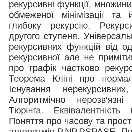
рекурсивні функції, множини
обмеженої мінімізації та
глибоку рекурсію. Рекурс
другого ступеня. Універсал
рекурсивних функцій від од
рекурсивної але не приміти
про графік частково рекурс
Теорема Кліні про нормал
Існування нерекурсивних,
Алгоритмічно нерозв'язн
Тюрінга. Еквівалентність
Поняття про часову та прост
алгоритмів P,NP,PSPASE. Пол