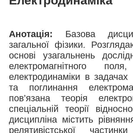
Електродинаміка
Анотація:
Базова дисципл
загальної фізики. Розгляд
основі узагальнень дослі
електромагнітного пол
електродинаміки в задачах
та поглинання електрома
пов’язана теорія електр
спеціальній теорії відносн
дисципліна містить рівнянн
релятивістської частин