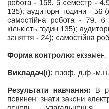
робота - 158. 5 семестр - 4,5
135); аудиторні години - 56 (
самостійна робота - 79. 6 
кількість годин 135); аудиторн
заняття - 24); самостійна роб
Форма контролю:
екзамен,
Викладач(і):
проф. д.ф.-м.
Результати навчання:
В ре
повинен: знати закони елек
основі узагальнення 