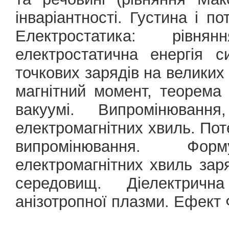
інваріантності. Густина і по
Електростатика: рів
електростатична енергія 
точкових зарядів на великих 
магнітний момент, теорема 
вакуумі. Випромінюванн
електромагнітних хвиль. Пот
випромінювання. Фор
електромагнітних хвиль зар
середовищ. Діелектричн
анізотропної плазми. Ефект