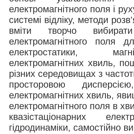
електромагнітного поля і рух
системі відліку, методи розв
вміти творчо вибират
електромагнітного поля д
електростатики, магн
електромагнітних хвиль, по
різних середовищах з часто
просторовою дисперсіє
електромагнітних хвиль, явищ
електромагнітного поля в хв
квазістаціонарних елект
гідродинаміки, самостійно ви