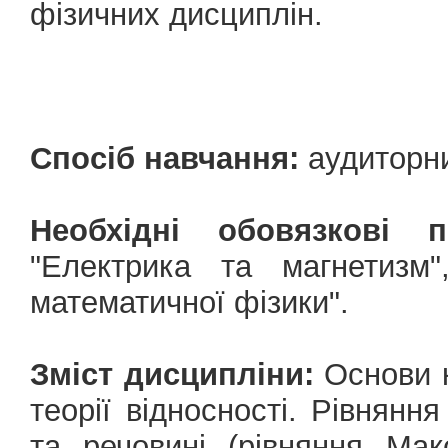
фізичних дисциплін.
Спосіб навчання:
аудиторни
Необхідні обовязкові 
"Електрика та магнетизм"
математичної фізики".
Зміст дисципліни:
Основи к
теорії відносності. Рівнянн
та речовині (рівняння Мак