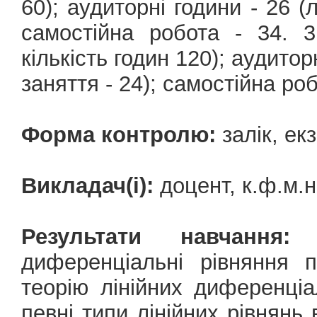
60); аудиторні години - 26 (л
самостійна робота - 34. 
кількість годин 120); аудиторн
заняття - 24); самостійна роб
Форма контролю:
залік, ек
Викладач(і):
доцент, к.ф.м
Результати навчання:
в
диференціальні рівняння 
теорію лінійних диференціа
певні типи лінійних рівнянь