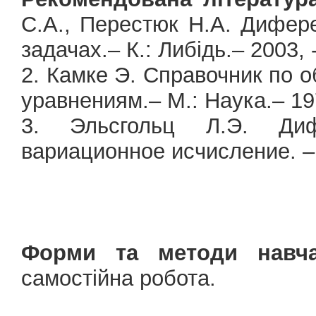
С.А., Перестюк Н.А. Дифере
задачах.– К.: Либідь.– 2003, -
2. Камке Э. Справочник п
уравнениям.– М.: Наука.– 197
3. Эльсгольц Л.Э. Ди
вариационное исчисление. – 
Форми та методи навча
самостійна робота.