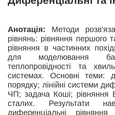
Диференціальні та і
Анотація:
Методи розв'яза
рівнянь: рівняння першого т
рівняння в частинних похі
для моделювання балі
теплопровідності та хвил
системах. Основні теми: 
порядку; лінійні системи ди
ЧП; задача Коші; рівняння Б
сталих. Результати нав
диференціальні рівняння