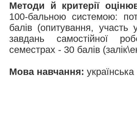
Методи й критерії оціню
100-бальною системою: по
балів (опитування, участь 
завдань самостійної роб
семестрах - 30 балів (залік\е
Мова навчання:
українська