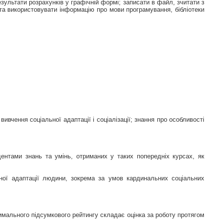
зультати розрахунків у графічній формі; записати в файл, зчитати з
 та використовувати інформацію про мови програмування, бібліотеки
вчення соціальної адаптації і соціалізації; знання про особливості
ентами знань та умінь, отриманих у таких попередніх курсах, як
ної адаптації людини, зокрема за умов кардинальних соціальних
мального підсумкового рейтингу складає оцінка за роботу протягом