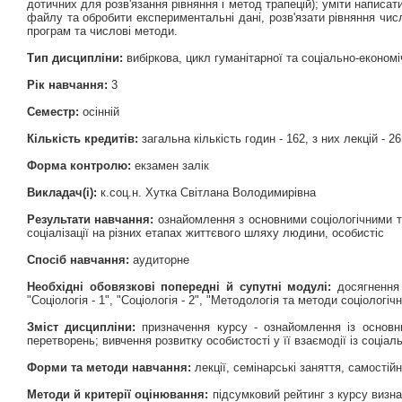
дотичних для розв'язання рівняння і метод трапецій); уміти написа
файлу та обробити експериментальні дані, розв'язати рівняння чис
програм та числові методи.
Тип дисципліни:
вибіркова, цикл гуманітарної та соціально-економі
Рік навчання:
3
Семестр:
осінній
Кількість кредитів:
загальна кількість годин - 162, з них лекцій - 26
Форма контролю:
екзамен залік
Викладач(і):
к.соц.н. Хутка Світлана Володимирівна
Результати навчання:
ознайомлення з основними соціологічними та 
соціалізації на різних етапах життєвого шляху людини, особистіс
Спосіб навчання:
аудиторне
Необхідні обовязкові попередні й супутні модулі:
досягнення 
"Соціологія - 1", "Соціологія - 2", "Методологія та методи соціологі
Зміст дисципліни:
призначення курсу - ознайомлення із основн
перетворень; вивчення розвитку особистості у її взаємодії із соціал
Форми та методи навчання:
лекції, семінарські заняття, самостій
Методи й критерії оцінювання:
підсумковий рейтинг з курсу визн