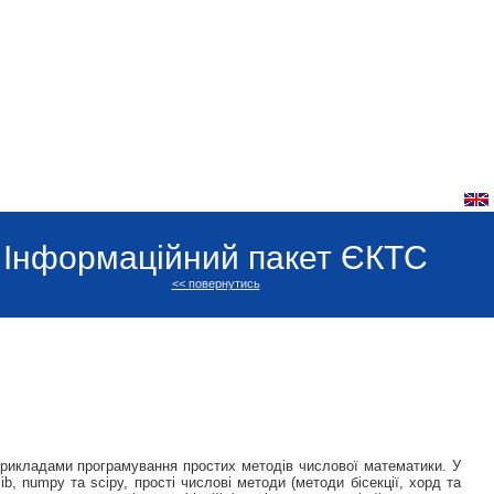
Інформаційний пакет ЄКТС
<< повернутись
 прикладами програмування простих методів числової математики. У
ib, numpy та scipy, прості числові методи (методи бісекції, хорд та