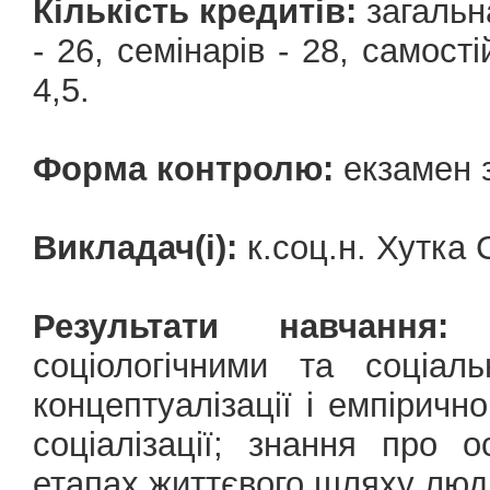
Кількість кредитів:
загальна
- 26, семінарів - 28, cамост
4,5.
Форма контролю:
екзамен з
Викладач(і):
к.соц.н. Хутка
Результати навчання:
о
соціологічними та соціал
концептуалізації і емпірично
соціалізації; знання про о
етапах життєвого шляху люд