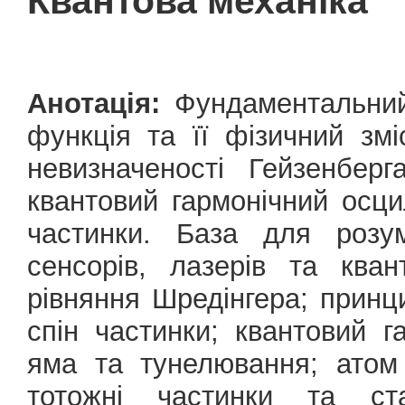
Квантова механіка
Анотація:
Фундаментальний
функція та її фізичний змі
невизначеності Гейзенберг
квантовий гармонічний осци
частинки. База для розум
сенсорів, лазерів та ква
рівняння Шредінгера; принци
спін частинки; квантовий г
яма та тунелювання; атом
тотожні частинки та ста