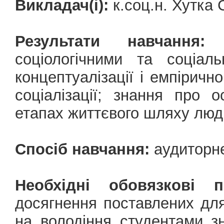
Викладач(і):
к.соц.н. Хутка
Результати навчання:
о
соціологічними та соціал
концептуалізації і емпірично
соціалізації; знання про о
етапах життєвого шляху люд
Спосіб навчання:
аудиторн
Необхідні обовязкові 
досягнення поставлених для
на володіння студентами з