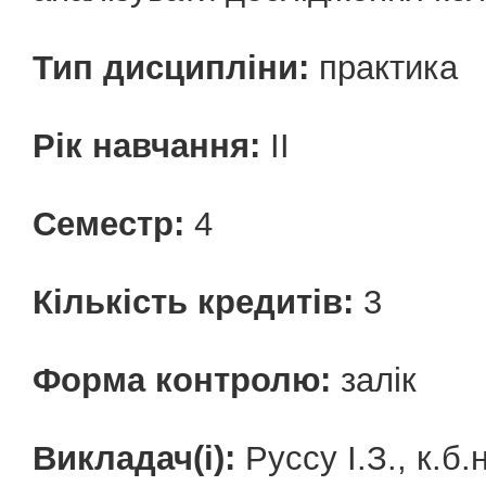
Тип дисципліни:
практика
Рік навчання:
ІІ
Семестр:
4
Кількість кредитів:
3
Форма контролю:
залік
Викладач(і):
Руссу І.З., к.б.