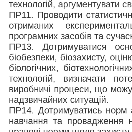
технологій, аргументувати св
ПР11. Проводити статистичн
отриманих експеримента
програмних засобів та сучас
ПР13. Дотримуватися осно
біобезпеки, біозахисту, оцін
біологічних, біотехнологічни
технологій, визначати пот
виробничі процеси, що можу
надзвичайних ситуацій.
ПР14. Дотримуватись норм а
навчання та провадження на
правові норми щодо захисту 