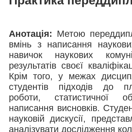
Практика переддип
Анотація:
Метою переддипл
вмінь з написання наукови
навичок наукових комуні
результатів своєї кваліфіка
Крім того, у межах дисци
студентів підходів до пл
роботи, статистичної об
написання висновків. Студе
науковій дискусії, предста
аналізувати дослідження кол