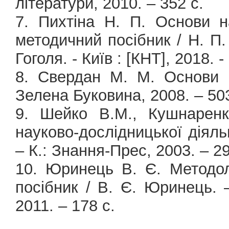
літератури, 2010. – 352 с.
7. Пихтіна Н. П. Основи н
методичний посібник / Н. П. 
Гоголя. - Київ : [КНТ], 2018. -
8. Свердан М. М. Основи н
Зелена Буковина, 2008. – 503
9. Шейко В.М., Кушнаренк
науково-дослідницької діяльн
– К.: Знання-Прес, 2003. – 29
10. Юринець В. Є. Методол
посібник / В. Є. Юринець. 
2011. – 178 с.