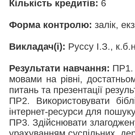
Кількість кредитів:
6
Форма контролю:
залік, ек
Викладач(і):
Руссу І.З., к.б.
Результати навчання:
ПР1. 
мовами на рівні, достатньо
питань та презентації резуль
ПР2. Використовувати бібл
інтернет-ресурси для пошуку
ПР3. Здійснювати злагоджену
урахуванням суспільних, дер