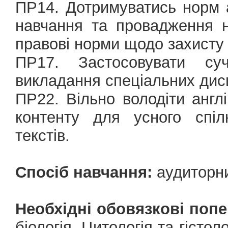
ПР14. Дотримуватись норм а
навчання та провадження на
правові норми щодо захисту 
ПР17. Застосовувати суч
викладання спеціальних дис
ПР22. Вільно володіти анг
контенту для усного спіл
текстів.
Спосіб навчання:
аудиторни
Необхідні обовязкові попе
біологія, Цитологія та гістол