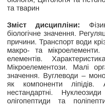
та тварин
Зміст дисципліни:
Фізико
біологічне значення. Регуляц
причини. Транспорт води крі
макро- та мікроелементи. 
елементів. Характеристик
Мікроелементози. Малі орг
значення. Вуглеводи – мон
як компоненти ліпідів. 
нестандартні. Нуклеозид
олігопептиди та поліпепт