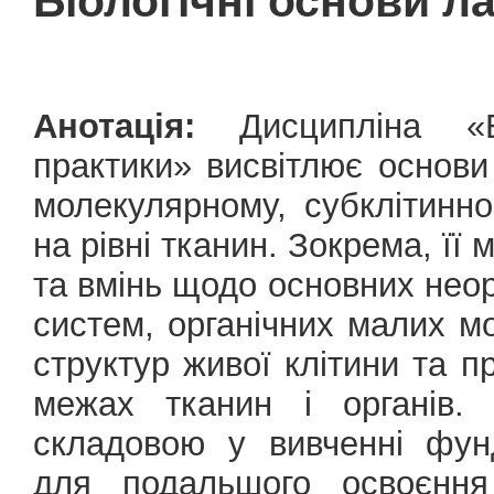
Біологічні основи л
Анотація:
Дисципліна «Бі
практики» висвітлює основ
молекулярному, субклітинно
на рівні тканин. Зокрема, її
та вмінь щодо основних нео
систем, органічних малих м
структур живої клітини та п
межах тканин і органів.
складовою у вивченні фун
для подальшого освоєння