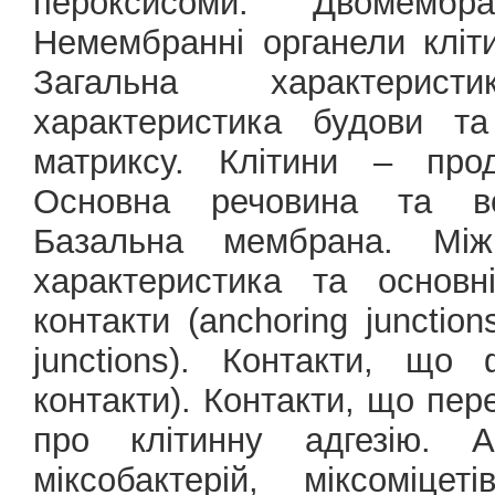
пероксисоми. Двомемб
Немембранні органели кліти
Загальна характерист
характеристика будови та
матриксу. Клітини – прод
Основна речовина та вол
Базальна мембрана. Міжк
характеристика та основні
контакти (anchoring junction
junctions). Контакти, що
контакти). Контакти, що пер
про клітинну адгезію. Ад
міксобактерій, міксоміцет