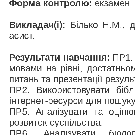
Форма контролю:
екзамен
Викладач(і):
Білько Н.М., д
асист.
Результати навчання:
ПР1. 
мовами на рівні, достатньо
питань та презентації резуль
ПР2. Використовувати бібл
інтернет-ресурси для пошуку
ПР5. Аналізувати та оціню
розвиток суспільства.
ПР6. Аналізувати біол