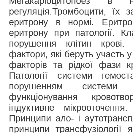
Мегакаріоцитопоез в
регуляція.Тромбоцити, їх 
еритрону в нормі. Еритро
еритрону при патології. Кл
порушення клітин крові.
фактори, які беруть участь у
факторів та рідкої фази к
Патології системи гемост
порушенням системи з
функціонування кровотв
індуктивне мікрооточення
Принципи ало- і аутотранспл
принципи трансфузіології 