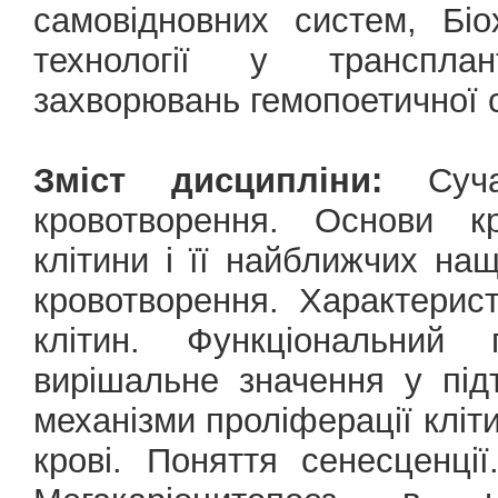
самовідновних систем, Біох
технології у трансплант
захворювань гемопоетичної 
Зміст дисципліни:
Сучас
кровотворення. Основи кр
клітини і її найближчих на
кровотворення. Характерис
клітин. Функціональний 
вирішальне значення у під
механізми проліферації кліти
крові. Поняття сенесценції