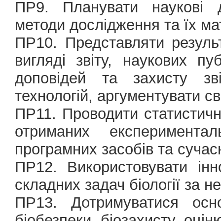
ПР9. Планувати наукові д
методи дослідження та їх ма
ПР10. Представляти резуль
вигляді звіту, наукових п
доповідей та захисту зв
технологій, аргументувати св
ПР11. Проводити статистичн
отриманих експеримента
програмних засобів та сучас
ПР12. Використовувати інн
складних задач біології за н
ПР13. Дотримуватися осно
біобезпеки, біозахисту, оцін