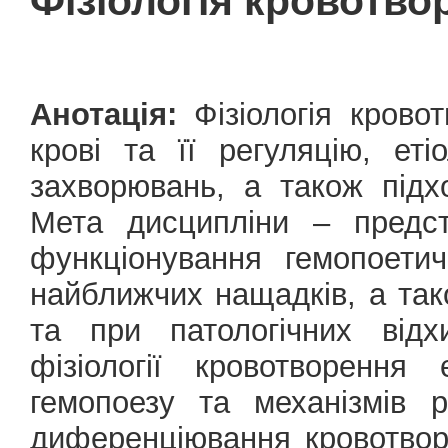
Фізіологія кровотво
Анотація:
Фізіологія крово
крові та її регуляцію, еті
захворювань, а також підхо
Мета дисципліни – предст
функціонування гемопоетич
найближчих нащадків, а так
та при патологічних відх
фізіології кровотворенн
гемопоезу та механізмів р
диференціювання кровотвор