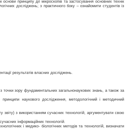
 основи принципу дії мікроскопів та застосування основних технік
ологічних досліджень; з практичного боку – ознайомити студентів із
нтації результатів власних досліджень.
 з точки зору фундаментальних загальнонаукових знань, а також за
і принципи наукового дослідження, методологічний і методичний
ту звіту) з використанням сучасних технологій, аргументувати свою
сучасних інформаційних технологій.
хнологічних і медико- біологічних методів та технологій, визначати