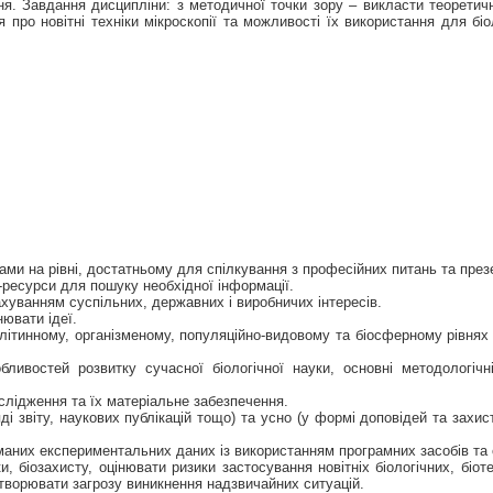
я. Завдання дисципліни: з методичної точки зору – викласти теоретичні
я про новітні техніки мікроскопії та можливості їх використання для бі
и на рівні, достатньому для спілкування з професійних питань та презе
т-ресурси для пошуку необхідної інформації.
хуванням суспільних, державних і виробничих інтересів.
нювати ідеї.
клітинному, організменому, популяційно-видовому та біосферному рівнях
ливостей розвитку сучасної біологічної науки, основні методологічн
слідження та їх матеріальне забезпечення.
і звіту, наукових публікацій тощо) та усно (у формі доповідей та захис
маних експериментальних даних із використанням програмних засобів та 
, біозахисту, оцінювати ризики застосування новітніх біологічних, біоте
створювати загрозу виникнення надзвичайних ситуацій.