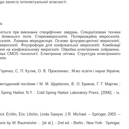
до захисту інтелектуальної власності.
ка
ються при виконанні специфічних завдань. Спеціалізовані техніки
 ближнього поля. Стереомікроскопія. Поляризаційна мікроскопія.
копія. Лазерна мікродисеція. Основи флуоресцентної мікроскопії.
роскопії. Флуорофори для конфокальної мікроскопії. Комбінації
ння на конфокальному мікроскопі. Обробка електронних зображень.
базі CMOS технології. Електронна оптика. Структура електронного
пія.
рячко, С. П. Кулик, О. В. Прокопенко ; М-во освіти і науки України,
методичний посібник / М. М. Щербатюк, В. О. Бриков, Г. Г. Мартин ;
pring Harbor, N.Y. : Cold Spring Harbor Laboratory Press, [2006]. - ix,
 Echlin, Eric Lifshin, Linda Sawyer, J.R. Michael. – Springer, 2003. –
s by W. Baumeister ... [et al.]. - 2nd ed. - Berlin ; New York : Springer,