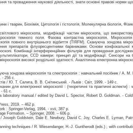
ння та провадження наукової діяльності, знати основні правові норми що
ни і тварин, Біохімія, Цитологія і гістологія, Молекулярна біологія, Фізи
світлового мікроскопа, модифікації частин мікроскопа, що використову
ікроскопія темного поля. Фазова контрастна мікроскопія. Мікроскопія
опія повного внутрішнього відбиття (TIRFM). Скануюча зондова мікрос
ня препаратів флуоресцентними барвниками. Основи конфокальної мік
копі. Комбінації інтерференційних фільтрів для проведення дослідже
льтиплікатори, CCD камери: принцип дії та модифікації. Сенсори на 
ікроскопія високої роздільної здатності. Аналітична електронна мікроско
ча зондова мікроскопія та спектроскопія : навчальний посібник / А. М. Го
 - 256 с.
в / Ю. Т. Салига, В. В. Снітинський. - Львів : Світ, 1999. - 149 с.
нин для електронної мікроскопії : (теоретичні та практичні аспекти) : 
- 61 с.
 laboratory manual / edited by David L. Spector, Robert D. Goldman. - Cold S
Press, 2019. – 462 p.
rk : Springer-Verlag, 1994. - xvii, 387 p.
ge Formation. – Springer, 2008. – 606 p.
/ Joseph Goldstein, Dale E. Newbury, David C. Joy, Charles E. Lyman, Patrick
anning techniques / R. Wiesendanger, H.-J. Guntherodt (eds.) ; with contribution