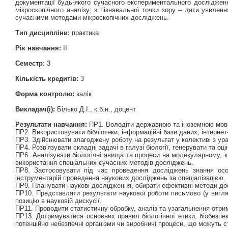
документації будь-якого сучасного експериментального дослідженн
мікроскопічного аналізу; з пізнавальної точки зору – дати уявленн
сучасними методами мікроскопічних досліджень.
Тип дисципліни:
практика
Рік навчання:
ІІ
Семестр:
3
Кількість кредитів:
3
Форма контролю:
залік
Викладач(і):
Білько Д.І., к.б.н., доцент
Результати навчання:
ПР1. Володіти державною та іноземною мовам
ПР2. Використовувати бібліотеки, інформаційні бази даних, інтерне
ПР3. Здійснювати злагоджену роботу на результат у колективі з ура
ПР4. Розв'язувати складні задачі в галузі біології, генерувати та оці
ПР6. Аналізувати біологічні явища та процеси на молекулярному, 
використання спеціальних сучасних методів досліджень.
ПР8. Застосовувати під час проведення досліджень знання особ
інструментарій проведення наукових досліджень за спеціалізацією.
ПР9. Планувати наукові дослідження, обирати ефективні методи до
ПР10. Представляти результати наукової роботи письмово (у вигляд
позицію в науковій дискусії.
ПР11. Проводити статистичну обробку, аналіз та узагальнення отри
ПР13. Дотримуватися основних правил біологічної етики, біобезпеки
потенційно небезпечні організми чи виробничі процеси, що можуть 