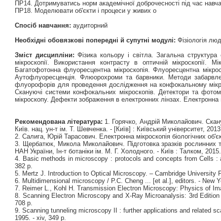
ПР14. Дотримуватись норм академічної доброчесності під час навча
ПР18. Моделювати об'єкти і процеси у живих о
Спосіб навчання:
аудиторний
Необхідні обовязкові попередні й супутні модулі:
Фізіологія люди
Зміст дисципліни:
Фізика кольору і світла. Загальна структура 
мікроскопії. Використання контрасту в оптичній мікроскопії. М
Багатофотонна флуоресцентна мікроскопія. Флуоресцентна мікроск
Аутофлуоресценція. Флюорохроми та барвники. Методи забарвлен
флуорофорів для проведення дослідження на конфокальному мікрос
Скануючі системи конфокальних мікроскопів. Детектори та фотому
мікроскопу. Дефекти зображення в електронних лінзах. Електронна м
Рекомендована література:
1. Горячко, Андрій Миколайович. Сканую
Київ. нац. ун-т ім. Т. Шевченка. - [Київ] : Київський університет, 2013.
2. Салига, Юрій Тарасович. Електронна мікроскопія біологічних об'єкті
3. Щербатюк, Микола Миколайович. Підготовка зразків рослинних тка
НАН України, Ін-т ботаніки ім. М. Г. Холодного. - Київ : Талком, 2015. 
4. Basic methods in microscopy : protocols and concepts from Cells : a
382 p.
5. Mertz J. Introduction to Optical Microscopy. – Cambridge University 
6. Multidimensional microscopy / P.C. Cheng ... [et al.], editors. - New Yo
7. Reimer L., Kohl H. Transmission Electron Microscopy: Physics of Ima
8. Scanning Electron Microscopy and X-Ray Microanalysis: 3rd Edition 
708 p.
9. Scanning tunneling microscopy II : further applications and related sc
1995. - xiv, 349 p.