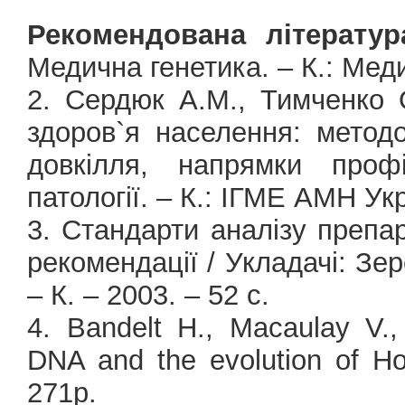
Рекомендована літератур
Медична генетика. – К.: Меди
2. Сердюк А.М., Тимченко О
здоров`я населення: методо
довкілля, напрямки профі
патології. – К.: ІГМЕ АМН Укр
3. Стандарти аналізу препа
рекомендації / Укладачі: Зе
– К. – 2003. – 52 с.
4. Bandelt H., Macaulay V.
DNA and the evolution of Ho
271p.