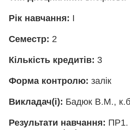
Рік навчання:
І
Семестр:
2
Кількість кредитів:
3
Форма контролю:
залік
Викладач(і):
Бадюк В.М., к.б
Результати навчання:
ПР1. 