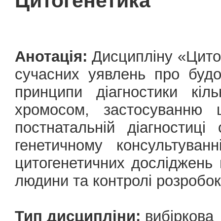
Цитогенетика
Анотація:
Дисципліну «Цито
сучасних уявлень про буд
принципи діагностики кіл
хромосом, застосуванню ц
постнатальній діагностиц
генетичному консультуван
цитогенетичних досліджень в 
людини та контролі розробок
Тип дисципліни:
вибіркова