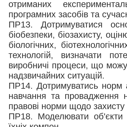
отриманих експеримента
програмних засобів та сучас
ПР13. Дотримуватися осно
біобезпеки, біозахисту, оцін
біологічних, біотехнологічни
технологій, визначати пот
виробничі процеси, що можу
надзвичайних ситуацій.
ПР14. Дотримуватись норм а
навчання та провадження на
правові норми щодо захисту 
ПР18. Моделювати об'єкти 
їхніх компон