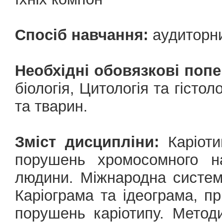
Спосіб навчання:
аудиторни
Необхідні обовязкові попе
біологія, Цитологія та гістол
та тварин.
Зміст дисципліни:
Каріоти
порушень хромосомного на
людини. Міжнародна систем
Каріограма та ідеограма, п
порушень каріотипу. Мето