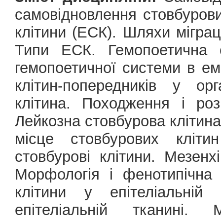
самовідновлення стовбурови
клітини (ЕСК). Шляхи міграці
Типи ЕСК. Гемопоетична с
гемопоетичної системи в емб
клітин-попередників у ор
клітина. Походження і роз
Лейкозна стовбурова клітина
місце стовбурових кліти
стовбурові клітини. Мезенх
Морфологія і фенотипічна
клітини у епітеліальній 
епітеліальній тканині.