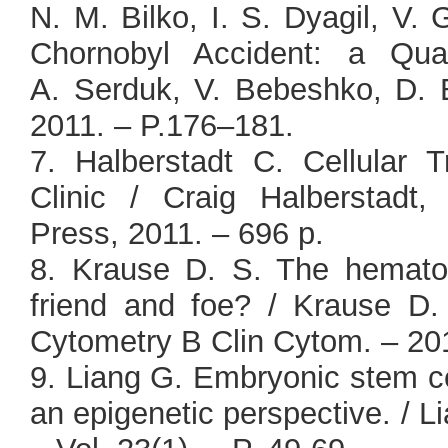
N. M. Bilko, I. S. Dyagil, V.
Chornobyl Accident: a Qua
A. Serduk, V. Bebeshko, D. 
2011. – P.176–181.
7. Halberstadt C. Cellular T
Clinic / Craig Halberstad
Press, 2011. – 696 p.
8. Krause D. S. The hematop
friend and foe? / Krause D. 
Cytometry B Clin Cytom. – 2013
9. Liang G. Embryonic stem ce
an epigenetic perspective. / L