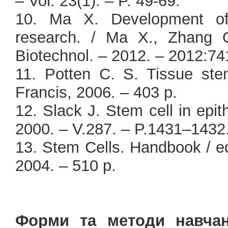
– Vol. 23(1). – P. 49-69.
10. Ma X. Development of
research. / Ma X., Zhang 
Biotechnol. – 2012. – 2012:74
11. Potten C. S. Tissue ste
Francis, 2006. – 403 p.
12. Slack J. Stem cell in epith
2000. – V.287. – P.1431–1432
13. Stem Cells. Handbook / e
2004. – 510 p.
Форми та методи навчан