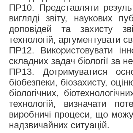
ПР10. Представляти резуль
вигляді звіту, наукових п
доповідей та захисту зв
технологій, аргументувати св
ПР12. Використовувати інн
складних задач біології за н
ПР13. Дотримуватися осно
біобезпеки, біозахисту, оцін
біологічних, біотехнологічни
технологій, визначати пот
виробничі процеси, що можу
надзвичайних ситуацій.