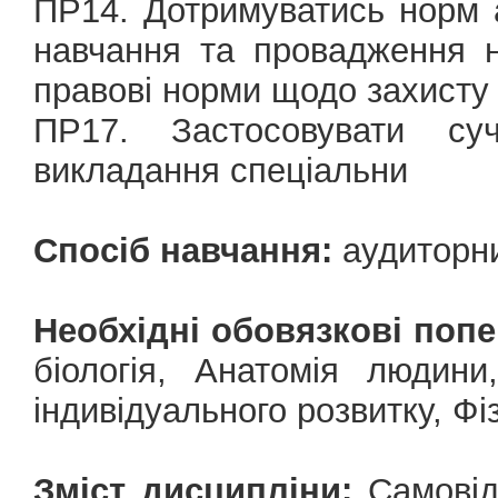
ПР14. Дотримуватись норм а
навчання та провадження на
правові норми щодо захисту 
ПР17. Застосовувати суч
викладання спеціальни
Спосіб навчання:
аудиторни
Необхідні обовязкові попе
біологія, Анатомія людини,
індивідуального розвитку, Фі
Зміст дисципліни:
Самовідн