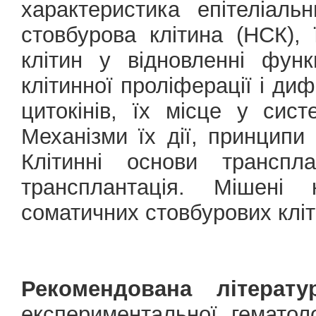
характеристика епітеліаль
стовбурова клітина (НСК),
клітин у відновленні функ
клітинної проліферації і ди
цитокінів, їх місце у систе
Механізми їх дії, принципи 
Клітинні основи транспла
трансплантація. Мішені к
соматичних стовбурових кліт
Рекомендована літератур
експериментальної гематоло