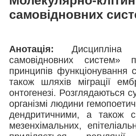
Молекулярно-
самовідновних сист
Анотація:
Дисципліна «М
самовідновних систем» п
принципів функціонування с
також шляхів міграції емб
онтогенезі. Розглядаються с
організмі людини гемопоетич
дендритичними, а також с
мезенхімальних, епітеліал