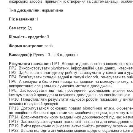
лікарських засобів, принципи їх створення та систематизації, особл
Тип дисципліни:
нормативна
Рік навчання:
І
Семестр:
2д
Кількість кредитів:
3
Форма контролю:
залік
Викладач(і):
Руссу І.З., к.б.н., доцент
Результати навчання:
ПР1. Володіти державною та іноземною мовам
ПР2. Використовувати бібліотеки, інформаційні бази даних, інтерне
ПР3. Здійснювати злагоджену роботу на результат у колективі з ура
ПР4. Розв'язувати складні задачі в галузі біології, генерувати та оці
ПР6. Аналізувати біологічні явища та процеси на молекулярному, 
використання спеціальних сучасних методів досліджень.
ПР8. Застосовувати під час проведення досліджень знання особ
інструментарій проведення наукових досліджень за спеціалізацією.
ПР10. Представляти результати наукової роботи письмово (у вигляд
позицію в науковій дискусії.
ПР13. Дотримуватися основних правил біологічної етики, біобезпеки
потенційно небезпечні організми чи виробничі процеси, що можуть 
ПР14. Дотримуватись норм академічної доброчесності під час навча
ПР17. Застосовувати сучасні технології навчання для викладання с
ПР19. Вміти правильно оцінювати актуальність розвитку окремих нау
ПР22. Вільно володіти англійською мовою щодо спеціального контен