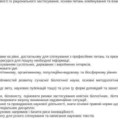
ивості їх раціонального застосування, основи питань комбінування та взає
и на рівні, достатньому для спілкування з професійних питань та презе
т-ресурси для пошуку необхідної інформації.
хуванням суспільних, державних і виробничих інтересів.
нювати ідеї.
клітинному, організменому, популяційно-видовому та біосферному рівнях
ливостей розвитку сучасної біологічної науки, основні методологічн
і звіту, наукових публікацій тощо) та усно (у формі доповідей та захис
, біозахисту, оцінювати ризики застосування новітніх біологічних, біоте
створювати загрозу виникнення надзвичайних ситуацій.
ння та провадження наукової діяльності, знати основні правові норми що
пеціальних дисциплін.
кових напрямків і бачити риси інноваційності.
ту для усного спілкування та написання наукових текстів.