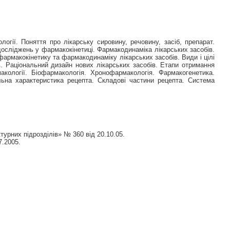
гії. Поняття про лікарську сировину, речовину, засіб, препарат.
досліджень у фармакокінетиці. Фармакодинаміка лікарських засобів.
фармакокінетику та фармакодинаміку лікарських засобів. Види і цілі
в. Раціональний дизайн нових лікарських засобів. Етапи отримання
макології. Біофармакологія. Хронофармакологія. Фармакогенетика.
льна характеристика рецепта. Складові частини рецепта. Система
.
ктурних підрозділів» № 360 від 20.10.05.
7.2005.