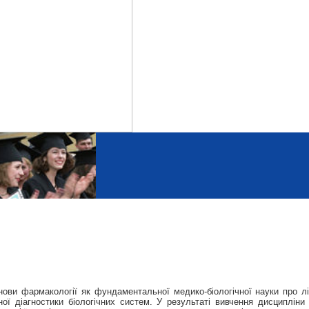
ви фармакології як фундаментальної медико-біологічної науки про ліки
орної діагностики біологічних систем. У результаті вивчення дисциплі