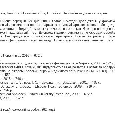
ія, Біохімія, Органічна хімія, Ботаніка, Фізіологія людини та тварин.
ї місце серед інших дисциплін. Сучасні методи досліджень у фармаколо
в лікарських препаратів. Фармакокінетика лікарських засобів. Методи 
х речовин. Види дії лікарських речовин на організм. Фактори впливу на 
ажані наслідки дії ліків. Джерела і шляхи отримання лікарських засобі
іків. Реєстрація нового лікарського препарату. Новітні напрями у фар
тема фармакологічного нагляду. Правила виписування рецептів. Зага
: Нова книга. 2016. – 672 с.
.
 викладачів, студентів, лікарів та фармацевтів. – Чернівці, 2000. – 124 с
стосування в Україні, які відпускаються без рецептів з аптек та їх стру
ів на лікарські засоби і вироби медичного призначення» № 360 від 19.0
. – 552 с.
. 2016. – 740 с.
анов та ін.; За ред. І. С. Чекмана. – К.: Вища шк., 2001. – 495 с.
Dunaway, L. Crespo. – Elsevier Health Sciences, 2009. – 719 p.
– 1496 p.
emical Approach. Oxford University Press Inc., 2005. – 672 p.
s, 2009. – 752 p.
12 год.), самостійна робота (62 год.)