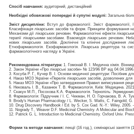
Спосіб навчання:
аудиторний, дистанційний
Необхідні обовязкові попередні й супутні модулі:
Загальна біолог
Зміст дисципліни:
Вступ до фармакології. Зміст фармакології, ї
Класифікація лікарських засобів та форм. Принципи формування наз
Механізми дії лікарських речовин. Фармакологічні ефекти лікарськи
терапії лікарськими засобами. Взаємодія лікарських речовин. Неб
нових лікарських засобів. Доклінічні та клінічні дослідження л
Етнофармакологія. Eкофармакологія. Лікарська рецептура та сис
фармакологічного нагляду в Україні.
Рекомендована література:
1. Гомонай В. І. Медична хімія. Вінниця
2. Закон України «Про лікарські засоби» № 123/96 ВР від 04.04.1996
3. Косуба Р. Г., Кучер В. І. Основи медичної рецептури: Посібник для
4. Наказ МОЗ України «Перелік лікарських засобів, дозволених для за
5. Наказ МОЗ України «Про затвердження Правил виписування рецепт
6. Нековаль І. В., Казанюк Т. В. Фармакологія. Київ: Медицина. 2021
7. Скакун М.П., Посохова К.А. Фармакологія. Тернопіль: Укрмедкнига
8. Фармакологія: Підручник / І. С. Чекман, Н. О. Горчакова, В. А. Тум
9. Brody's Human Pharmacology / L. Wecker, S. Watts, C. Faingold, G. 
10. Drug Discovery Handbook / Ed. by S. Cox Gad. N.-Y.: Wiley, 2005. 
11. Nogrady T., Weaver D.F. Medicinal Chemistry. A Molecular and Bioch
12. Patrick G. L. Introduction to Medicinal Chemistry. Oxford Univ. Pres
Форми та методи навчання:
лекції (16 год.), семінарські заняття (