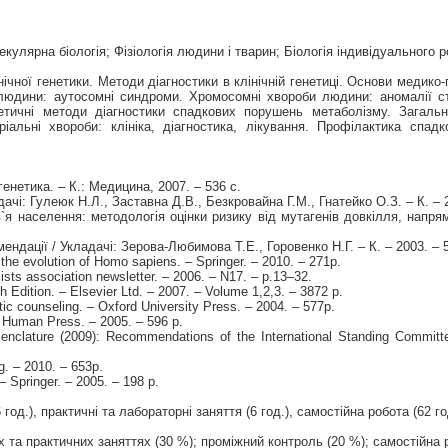
кулярна біологія; Фізіологія людини і тварин; Біологія індивідуального 
нічної генетики. Методи діагностики в клінічній генетиці. Основи медико
 людини: аутосомні синдроми. Хромосомні хвороби людини: аномалії с
нетичні методи діагностики спадкових порушень метаболізму. Загаль
іальні хвороби: клініка, діагностика, лікування. Профілактика спадк
генетика. – К.: Медицина, 2007. – 536 с.
чі: Гулеюк Н.Л., Заставна Д.В., Безкровайна Г.М., Гнатейко О.З. – К. – 2
ов`я населення: методологія оцінки ризику від мутагенів довкілля, напр
дації / Укладачі: Зерова-Любимова Т.Е., Горовенко Н.Г. – К. – 2003. – 5
he evolution of Homo sapiens. – Springer. – 2010. – 271p.
ists association newsletter. – 2006. – N17. – p.13–32.
h Edition. – Elsevier Ltd. – 2007. – Volume 1,2,3. – 3872 p.
ic counseling. – Oxford University Press. – 2004. – 577p.
 – Human Press. – 2005. – 596 p.
nclature (2009): Recommendations of the International Standing Committ
. – 2010. – 653p.
– Springer. – 2005. – 198 p.
6 год.), практичні та лабораторні заняття (6 год.), самостійна робота (62 го
 та практичних заняттях (30 %); проміжний контроль (20 %); самостійна р