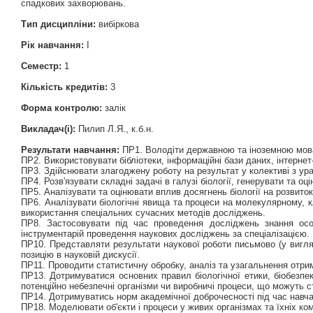
спадкових захворювань.
Тип дисципліни:
вибіркова
Рік навчання:
І
Семестр:
1
Кількість кредитів:
3
Форма контролю:
залік
Викладач(і):
Пилип Л.Я., к.б.н.
Результати навчання:
ПР1. Володіти державною та іноземною мовам
ПР2. Використовувати бібліотеки, інформаційні бази даних, інтерне
ПР3. Здійснювати злагоджену роботу на результат у колективі з ура
ПР4. Розв'язувати складні задачі в галузі біології, генерувати та оці
ПР5. Аналізувати та оцінювати вплив досягнень біології на розвиток
ПР6. Аналізувати біологічні явища та процеси на молекулярному, 
використання спеціальних сучасних методів досліджень.
ПР8. Застосовувати під час проведення досліджень знання особ
інструментарій проведення наукових досліджень за спеціалізацією.
ПР10. Представляти результати наукової роботи письмово (у вигляд
позицію в науковій дискусії.
ПР11. Проводити статистичну обробку, аналіз та узагальнення отри
ПР13. Дотримуватися основних правил біологічної етики, біобезпеки
потенційно небезпечні організми чи виробничі процеси, що можуть 
ПР14. Дотримуватись норм академічної доброчесності під час навча
ПР18. Моделювати об'єкти і процеси у живих організмах та їхніх ко