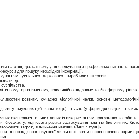
и на рівні, достатньому для спілкування з професійних питань та презе
т-ресурси для пошуку необхідної інформації.
хуванням суспільних, державних і виробничих інтересів.
нювати ідеї.
 суспільства.
клітинному, організменому, популяційно-видовому та біосферному рівнях
ливостей розвитку сучасної біологічної науки, основні методологічн
і звіту, наукових публікацій тощо) та усно (у формі доповідей та захис
маних експериментальних даних із використанням програмних засобів та 
, біозахисту, оцінювати ризики застосування новітніх біологічних, біоте
створювати загрозу виникнення надзвичайних ситуацій.
ння та провадження наукової діяльності, знати основні правові норми що
мпон