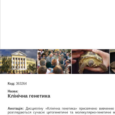
Код:
363264
Назва:
Клінічна генетика
Анотація:
Дисципліну «Клінічна генетика» присвячено вивченню 
розглядаються сучасні цитогенетичні та молекулярно-генетичні м