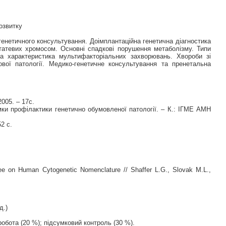
розвитку
-генетичного консультування. Доімплантаційна генетична діагностика
татевих хромосом. Основні спадкові порушення метаболізму. Типи
на характеристика мультифакторіальних захворювань. Хвороби зі
ової патології. Медико-генетичне консультування та пренетальна
005. – 17с.
ямки профілактики генетично обумовленої патології. – К.: ІГМЕ АМН
2 с.
ee on Human Cytogenetic Nomenclature // Shaffer L.G., Slovak M.L.,
д.)
обота (20 %); підсумковий контроль (30 %).