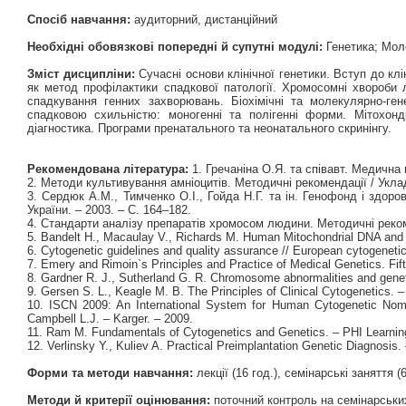
Спосіб навчання:
аудиторний, дистанційний
Необхідні обовязкові попередні й супутні модулі:
Генетика; Моле
Зміст дисципліни:
Сучасні основи клінічної генетики. Вступ до клі
як метод профілактики спадкової патології. Хромосомні хвороби
спадкування генних захворювань. Біохімічні та молекулярно-ге
спадковою схильністю: моногенні та полігенні форми. Мітохондр
діагностика. Програми пренатального та неонатального скринінгу.
Рекомендована література:
1. Гречаніна О.Я. та співавт. Медична 
2. Методи культивування амніоцитів. Методичні рекомендації / Уклада
3. Сердюк А.М., Тимченко О.І., Гойда Н.Г. та ін. Генофонд і здор
України. – 2003. – С. 164–182.
4. Стандарти аналізу препаратів хромосом людини. Методичні рекомен
5. Bandelt H., Macaulay V., Richards M. Human Mitochondrial DNA and t
6. Cytogenetic guidelines and quality assurance // European cytogenetic
7. Emery and Rimoin`s Principles and Practice of Medical Genetics. Fift
8. Gardner R. J., Sutherland G. R. Chromosome abnormalities and genet
9. Gersen S. L., Keagle M. B. The Principles of Clinical Cytogenetics.
10. ISCN 2009: An International System for Human Cytogenetic Nome
Campbell L.J. – Karger. – 2009.
11. Ram M. Fundamentals of Cytogenetics and Genetics. – PHI Learning
12. Verlinsky Y., Kuliev A. Practical Preimplantation Genetic Diagnosis. 
Форми та методи навчання:
лекції (16 год.), семінарські заняття (
Методи й критерії оцінювання:
поточний контроль на семінарських