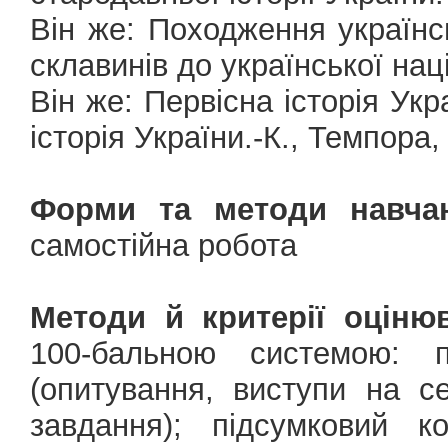
Він же: Походження українсь
склавинів до української нації
Він же: Первісна історія Укр
історія України.-К., Темпора,
Форми та методи навчан
самостійна робота
Методи й критерії оціню
100-бальною системою: 
(опитування, виступи на с
завдання); підсумковий к