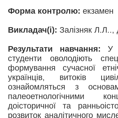
Форма контролю:
екзамен
Викладач(і):
Залізняк Л.Л.., 
Результати навчання:
У р
cтуденти оволодіють спе
формування сучасної етні
українців, витоків цивіл
ознайомляться з основам
палеоетнологічними ко
доісторичної та ранньоіст
розвиток аналітичного мисл