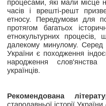
процесами, які мали місце н
часів і врешті-решт приз
етносу. Передумови для п
протягом багатьох істори
етнокультурних процесів, 
далекому минулому. Серед 
України є походження індоєв
народження слов'янства 
українців.
Рекомендована літерату
стародавньої історії України.