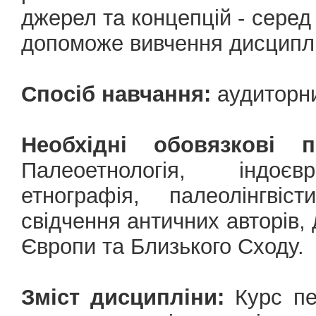
джерел та концепцій - серед
допоможе вивчення дисциплі
Спосіб навчання:
аудиторн
Необхідні обовязкові 
Палеоетнологія, індоєвр
етнографія, палеолінгвіст
свідчення античних авторів, 
Європи та Близького Сходу.
Зміст дисципліни:
Курс пе