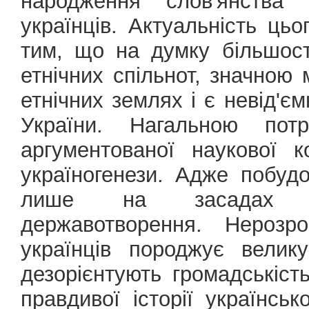
народження слов'янства 
українців. Актуальність ць
тим, що на думку більшост
етнічних спільнот, значною 
етнічних землях і є невід'є
України. Нагальною пот
аргументованої наукової к
україногенези. Адже побуд
лише на засадах євр
державотворення. Нерозр
українців породжує велику
дезорієнтують громадськіст
правдивої історії українськ