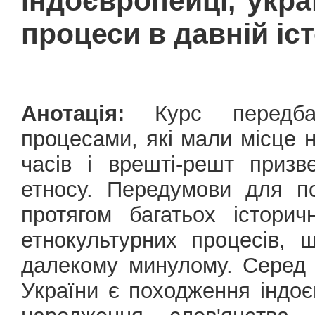
Індоєвропейці, укра
процеси в давній іст
Анотація:
Курс передбач
процесами, які мали місце н
часів і врешті-решт приз
етносу. Передумови для п
протягом багатьох істори
етнокультурних процесів, 
далекому минулому. Серед 
України є походження індоєв