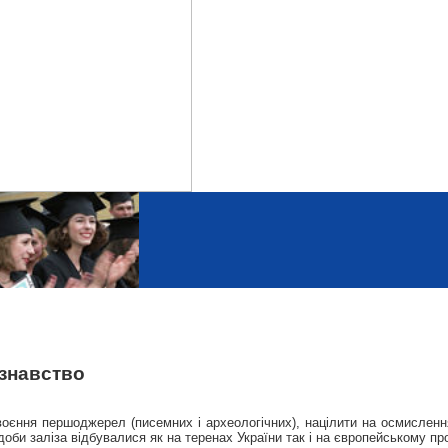
знавство
єння першоджерел (писемних і археологічних), націлити на осмислення 
би заліза відбувалися як на теренах України так і на європейському про