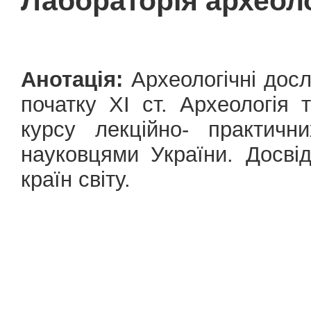
Лабораторія археол
Анотація:
Археологічні досл
початку ХІ ст. Археологія 
курсу лекційно- практичн
науковцями України. Досві
країн світу.