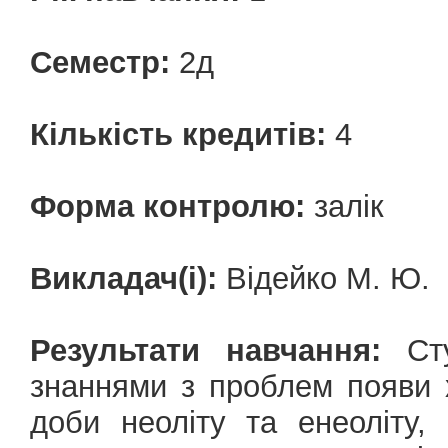
Семестр:
2д
Кількість кредитів:
4
Форма контролю:
залік
Викладач(і):
Відейко М. Ю.
Результати навчання:
Сту
знаннями з проблем появи хл
доби неоліту та енеоліту,