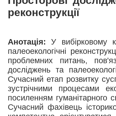
Просторові дослідж
реконструкції
Анотація:
У вибірковому ку
палеоекологічні реконструк
проблемних питань, пов'я
досліджень та палеоекологі
Сучасний етап розвитку сусп
зустрічними процесами еко
посиленням гуманітарного 
Сучасний фахівець історик