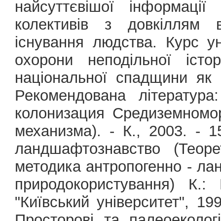
найсуттєвішої інформації
колективів з довкіллям 
існування людства. Курс у
охорони неподільної істо
національної спадщини як 
Рекомендована література
колонизация Средиземномо
механизма). - К., 2003. - 
ландшафтознавство (Теоре
методика антропогенно - ла
природокористування) К.:
"Київський університет", 19
Просторові та палеоеколог