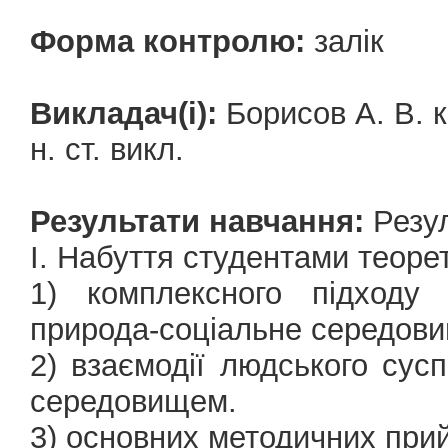
Форма контролю:
залік
Викладач(і):
Борисов А. В. к 
н. ст. викл.
Результати навчання:
Резул
І. Набуття студентами теоре
1) комплексного підходу
природа-соціальне середов
2) взаємодії людського сус
середовищем.
3) основних методичних при