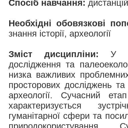
Спосіб навчання:
дистанці
Необхідні обовязкові поп
знання історії, археології
Зміст дисципліни:
У виб
дослідження та палеоеколог
низка важливих проблемних
просторових досліджень та 
археології. Сучасний ета
характеризується зустрі
гуманітарної сфери та поси
природокористування. 