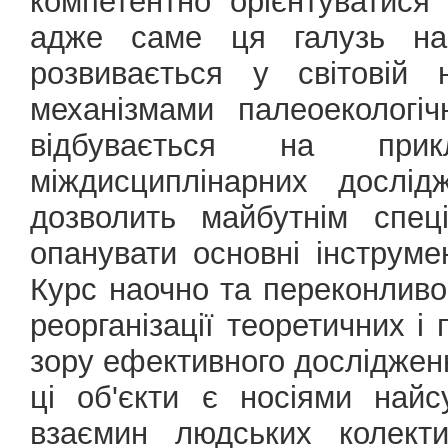
компетентно орієнтуватися 
адже саме ця галузь най
розвивається у світовій 
механізмами палеоекологі
відбувається на прик
міждисциплінарних дослід
дозволить майбутнім спец
опанувати основні інструме
Курс наочно та переконливо
реорганізації теоретичних і
зору ефективного дослідженн
ці об'єкти є носіями найс
взаємин людських колекти