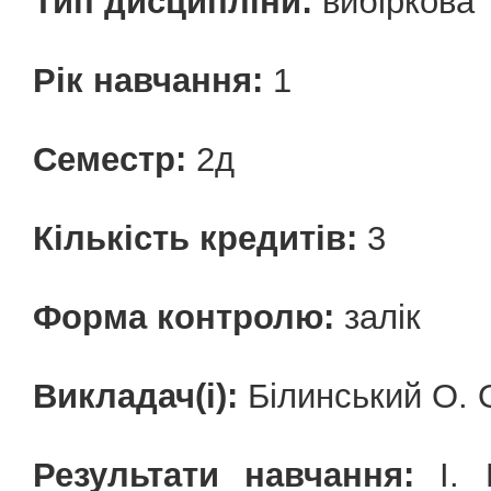
Тип дисципліни:
вибіркова
Рік навчання:
1
Семестр:
2д
Кількість кредитів:
3
Форма контролю:
залік
Викладач(і):
Білинський О. О.
Результати навчання:
І. Н