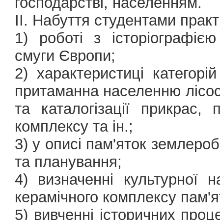
господарстві, населенням.
ІІ. Набуття студентами практ
1) роботі з історіографією
смуги Європи;
2) характеристиці категорі
притаманна населенню лісост
та каталогізації прикрас, 
комплексу та ін.;
3) у описі пам'яток землеро
та планування;
4) визначенні культурної 
керамічного комплексу пам'я
5) вивченні історичних проц