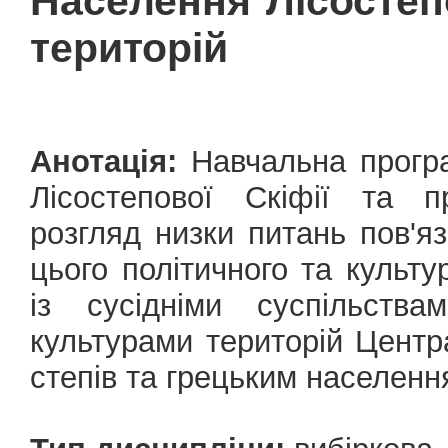
Населення Лісостепо
територій
Анотація:
Навчальна програ
Лісостепової Скіфії та п
розгляд низки питань пов'я
цього політичного та культу
із сусідніми суспільства
культурами територій Центр
степів та грецьким населен