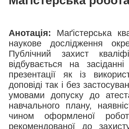
Магістерська робот
Анотація:
Маґістерська ква
наукове дослідження окре
Публічний захист кваліфі
відбувається на засіданні
презентації як із викорис
доповіді так і без застосува
умовами допуску до атеста
навчального плану, наявні
чином оформленої робот
рекомендованої до захист