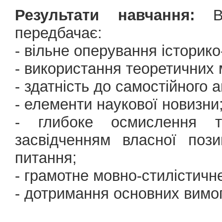
Результати навчання:
Ви
передбачає:
- вільне оперування історик
- використання теоретичних
- здатність до самостійного а
- елементи наукової новизни
- глибоке осмислення т
засвідченням власної поз
питання;
- грамотне мовно-стилістич
- дотримання основних вимог