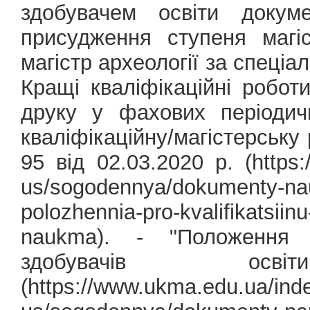
здобувачем освіти докум
присудження ступеня магіс
магістр археології за спеціал
Кращі кваліфікаційні робо
друку у фахових періодич
кваліфікаційну/магістерськ
95 від 02.03.2020 р. (https:
us/sogodennya/dokumenty-na
polozhennia-pro-kvalifikatsiin
naukma). - "Положення 
здобувачів о
(https://www.ukma.edu.ua/ind