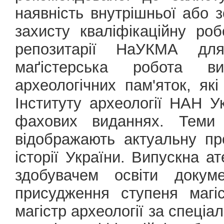
наявність внутрішньої або з
захисту кваліфікаційну ро
репозитарії НаУКМА для
маґістерська робота в
археологічних пам'яток, як
Інституту археології НАН Ук
фахових виданнях. Теми 
відображають актуальну пр
історії України. Випускна 
здобувачем освіти докум
присудження ступеня магіс
магістр археології за спеціал