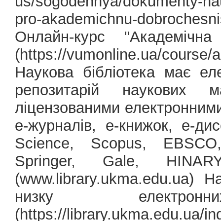
us/sogodennya/dokumenty-na
pro-akademichnu-dobrochesni
Онлайн-курс "Академічна 
(https://vumonline.ua/course/a
Наукова бібліотека має еле
репозитарій наукових м
ліцензованими електронними
е-журналів, е-книжок, е-д
Science, Scopus, EBSCO, 
Springer, Gale, HIN
(www.library.ukma.edu.ua)
низку електр
(https://library.ukma.edu.ua/i