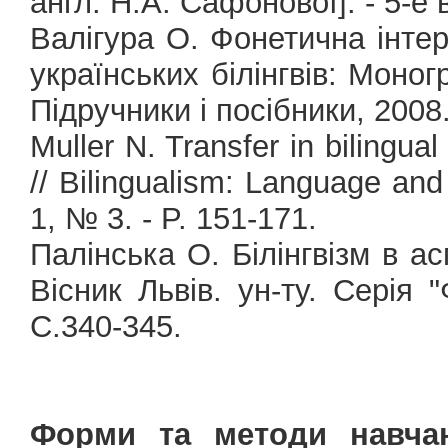
англ. Н.А. Сафонової]. - 5-е в
Валігура О. Фонетична інте
українських білінгвів: Моногр
Підручники і посібники, 2008.
Muller N. Transfer in bilingual
// Bilingualism: Language and
1, № 3. - P. 151-171.
Палінська О. Білінгвізм в ас
Вісник Львів. ун-ту. Серія "
С.340-345.
Форми та методи навчан