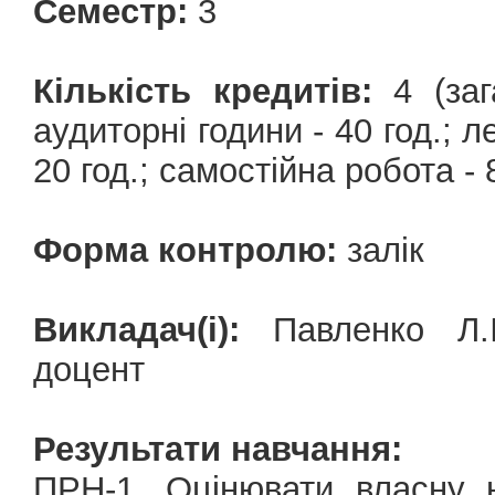
Семестр:
3
Кількість кредитів:
4 (зага
аудиторні години - 40 год.; ле
20 год.; самостійна робота - 8
Форма контролю:
залік
Викладач(і):
Павленко Л.І.
доцент
Результати навчання:
ПРН-1. Оцінювати власну 