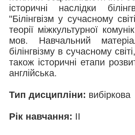
історичні наслідки білін
"Білінгвізм у сучасному сві
теорії міжкультурної комуні
мов. Навчальний матері
білінгвізму в сучасному світ
також історичні етапи розви
англійська.
Тип дисципліни:
вибіркова
Рік навчання:
ІІ