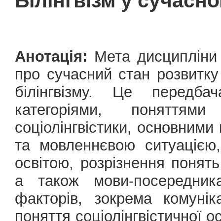
Білінгвізм у сучасно
Анотація:
Мета дисципліни 
про сучасний стан розвитку
білінгвізму. Це передб
категоріями, поняття
соціолінгвістики, основним
та мовленнєвою ситуацією
освітою, розрізнення понять 
а також мови-посередника
факторів, зокрема комунік
поняття соціолінгвістичної ос