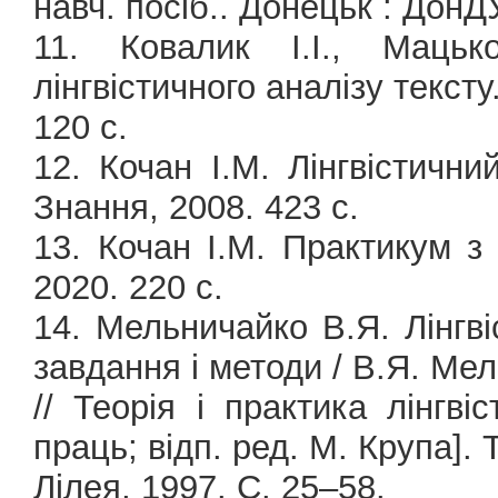
навч. посіб.. Донецьк : ДонДУ
11. Ковалик І.І., Маць
лінгвістичного аналізу тексту
120 с.
12. Кочан І.М. Лінгвістичний
Знання, 2008. 423 с.
13. Кочан І.М. Практикум з 
2020. 220 с.
14. Мельничайко В.Я. Лінгві
завдання і методи / В.Я. Ме
// Теорія і практика лінгвіс
праць; відп. ред. М. Крупа]. 
Лілея, 1997. С. 25–58.