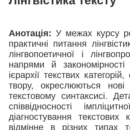
Лінгвістика тексту
Анотація:
У межах курсу ро
практичні питання лінгвіст
лінгвопоетичної і лінгвопр
напрями й закономірності в
ієрархії текствих категорій,
твору, окреслюються нові
текстовому синтаксисі. Де
співвідносності імпліцит
діагностування текстових 
відмінне в різних типах 