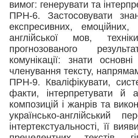
вимог: генерувати та інтерпре
ПРН-6. Застосовувати зна
експресивних, емоційних, 
англійської мов, техн
прогнозованого результ
комунікації: знати основні
членування тексту, напряма
ПРН-9. Кваліфікувати, сист
факти, інтерпретувати й а
композицій і жанрів та викон
українсько-англійський пе
інтертекстуальності, її вияв
прецедентних текстів, гіп