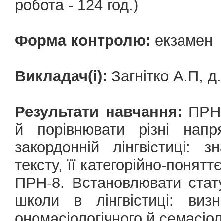
робота - 124 год.)
Форма контролю:
екзамен
Викладач(і):
Загнітко А.П, д
Результати навчання:
ПРН-
й порівнювати різні нап
закордонній лінгвістиці: з
тексту, її категорійно-понятт
ПРН-8. Встановлювати стат
школи в лінгвістиці: виз
ономасіологічного й семасіол