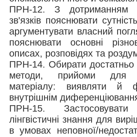
ПРН-12. З дотриманням на
зв'язків пояснювати сутніст
аргументувати власний погл
пояснювати основні різно
описах, розповідях та розду
ПРН-14. Обирати достатньо 
методи, прийоми для ана
матеріалу: виявляти й 
внутрішнім диференціювання
ПРН-15. Застосовувати 
лінгвістичні знання для вир
в умовах неповної/недоста