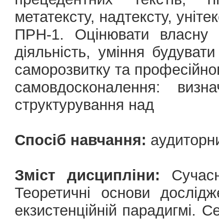
метатексту, надтексту, унітек
ПРН-1. Оцінювати власну 
діяльність, уміння будуват
саморозвитку та професійно
самовдосконалення: визна
структурування над
Спосіб навчання:
аудиторни
Зміст дисципліни:
Сучасні
Теоретичні основи дослідж
екзистенційній парадигмі. С