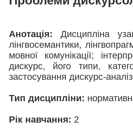
Проблеми дискурсол
Анотація:
Дисципліна уза
лінгвосемантики, лінгвопрагм
мовної комунікації; інтер
дискурс, його типи, кате
застосування дискурс-аналізу
Тип дисципліни:
нормативн
Рік навчання:
2