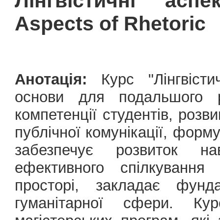
Лінгвістичні аспек
Aspects of Rhetoric
Анотація:
Курс "Лінгвісти
основи для подальшого р
компетенції студентів, розв
публічної комунікації, форм
забезпечує розвиток нав
ефективного спілкування 
просторі, закладає фунд
гуманітарної сфери. Ку