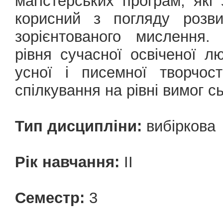
магістерських програм, які
корисний з погляду розви
зорієнтованого мислення.
рівня сучасної освіченої л
усної і писемної творчос
спілкування на рівні вимог с
Тип дисципліни:
вибіркова
Рік навчання:
ІІ
Семестр:
3