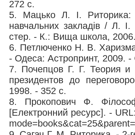
272 с.
5. Мацько Л. І. Риторика
навчальних закладів / Л. І.
стер. - К.: Вища школа, 2006.
6. Петлюченко Н. В. Харизма
- Одеса: Астропринт, 2009. - 
7. Почепцов Г. Г. Теория и
президентов до переговоро
1998. - 352 с.
8. Прокопович Ф. Філософ
[Електронний ресурс]. - URL:
mode=books&cat=25&parent=
9. Сагач Г. М. Риторика. - 2-г