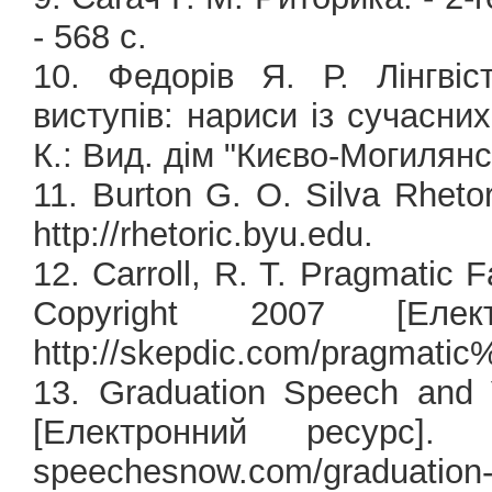
- 568 с.
10. Федорів Я. Р. Лінгвіс
виступів: нариси із сучасни
К.: Вид. дім "Києво-Могилянс
11. Burton G. O. Silva Rheto
http://rhetoric.byu.edu.
12. Carroll, R. T. Pragmatic F
Copyright 2007 [Еле
http://skepdic.com/pragmatic%
13. Graduation Speech and V
[Електронний ресурс]. -
speechesnow.com/graduation-