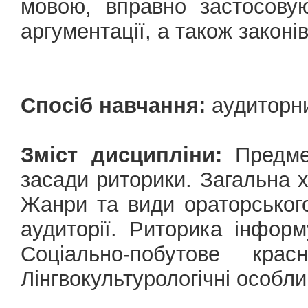
мовою, вправно застосову
аргументації, а також законі
Спосіб навчання:
аудиторн
Зміст дисципліни:
Предмет
засади риторики. Загальна х
Жанри та види ораторськог
аудиторії. Риторика інфор
Соціально-побутове крас
Лінгвокультурологічні особли