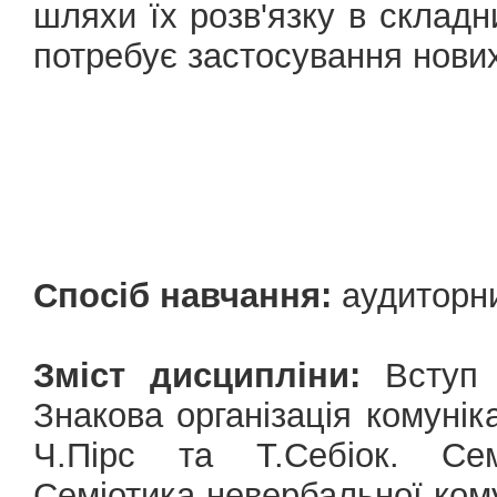
шляхи їх розв'язку в склад
потребує застосування нових
Спосіб навчання:
аудиторн
Зміст дисципліни:
Вступ д
Знакова організація комуніка
Ч.Пірс та Т.Себіок. Семі
Семіотика невербальної комун