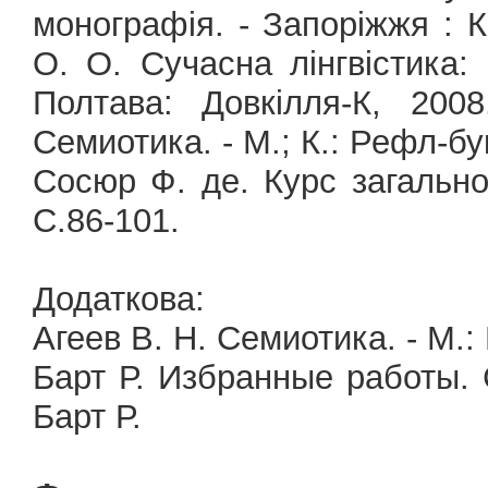
монографія. - Запоріжжя : К
О. О. Сучасна лінгвістика:
Полтава: Довкілля-К, 200
Семиотика. - М.; К.: Рефл-бук
Сосюр Ф. де. Курс загальної 
С.86-101.
Додаткова:
Агеев В. Н. Семиотика. - М.: 
Барт Р. Избранные работы. С
Барт Р.