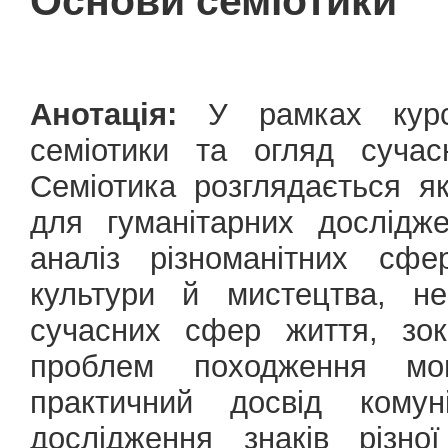
Основи семіотики
Анотація:
У рамках курсу
семіотики та огляд сучас
Семіотика розглядається 
для гуманітарних дослідж
аналіз різноманітних сфе
культури й мистецтва, не
сучасних сфер життя, зо
проблем походження мо
практичний досвід комуні
дослідження знаків різно