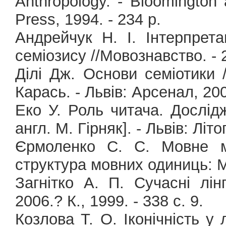
Anthropology. - Bloomington a
Press, 1994. - 234 p.
Андрейчук Н. І. Інтерпрет
семіозису //Мовознавство. - 2
Ділі Дж. Основи семіотики /
Карась. - Львів: Арсенал, 200
Еко У. Роль читача. Дослідж
англ. М. Гірняк]. - Львів: Літо
Єрмоленко С. С. Мовне мо
структура мовних одиниць: Мо
Загнітко А. П. Сучасні лінг
2006.? К., 1999. - 338 с. 9.
Козлова Т. О. Іконічність у