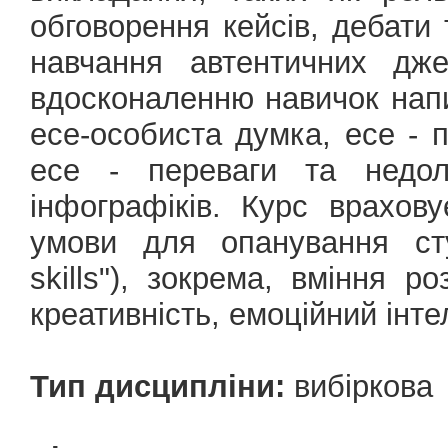
обговорення кейсів, дебати
навчання автентичних дже
вдосконаленню навичок напи
есе-особиста думка, есе - п
есе - переваги та недол
інфографіків. Курс врахов
умови для опанування сту
skills"), зокрема, вміння р
креативність, емоційний інте
Тип дисципліни:
вибіркова