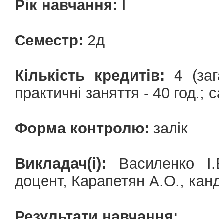
Рік навчання:
І
Семестр:
2д
Кількість кредитів:
4 (зага
практичні заняття - 40 год.; 
Форма контролю:
залік
Викладач(і):
Василенко І.В
доцент, Карапетян А.О., кан
Результати навчання: