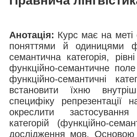
Правнича лінгвістик
Анотація:
Курс має на меті 
поняттями й одиницями фу
семантична категорія, рівні
функційно-семантичне поле
функційно-семантичні кате
встановити їхню внутріш
специфіку репрезентації н
окреслити застосування 
категорій (функційно-сема
дослідження мов. Основою 