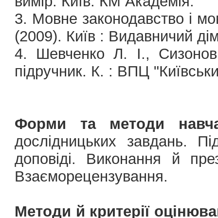
вимір. Київ: КМ Академія.
3. Мовне законодавство і мов
(2009). Київ : Видавничий ді
4. Шевченко Л. І., Сизонов
підручник. К. : ВПЦ "Київськи
Форми та методи навча
дослідницьких завдань. Пі
доповіді. Виконання й през
Взаєморецензування.
Методи й критерії оцінюва