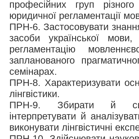
професійних груп різного
юридичної регламентації мо
ПРН-6. Застосовувати знання 
засоби української мови,
регламентацію мовленнєв
запланованого прагматично
семінарах.
ПРН-8. Характеризувати осно
лінгвістики.
ПРН-9. Збирати й сис
інтерпретувати й аналізуват
виконувати лінгвістичні експ
ПРН-10. Здійснювати науков