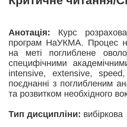
Критичне читання/Cr
Анотація:
Курс розрахован
програм НаУКМА. Процес н
на меті поглиблене оволо
специфічними академічним
intensive, extensive, spee
поєднанні з поглибленим ан
та розвитком необхідного во
Тип дисципліни:
вибіркова