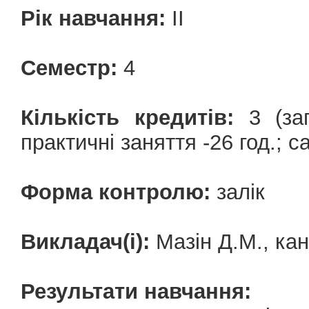
Рік навчання:
ІІ
Семестр:
4
Кількість кредитів:
3 (заг
практичні заняття -26 год.; с
Форма контролю:
залік
Викладач(і):
Мазін Д.М., кан
Результати навчання: