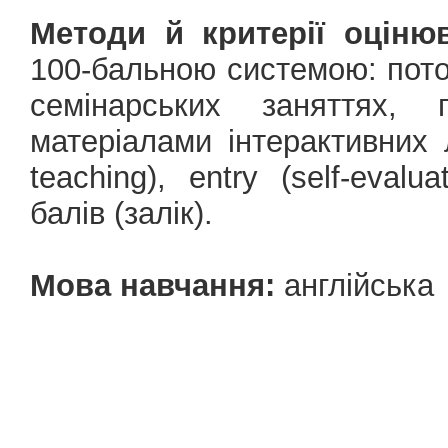
Методи й критерії оціню
100-бальною системою: поточ
семінарських заняттях,
матеріалами інтерактивних 
teaching), еntry (self-eval
балів (залік).
Мова навчання:
англійська