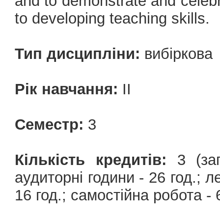
and to demonstrate and celebr
to developing teaching skills.
Тип дисципліни:
вибіркова
Рік навчання:
ІІ
Семестр:
3
Кількість кредитів:
3 (заг
аудиторні години - 26 год.; ле
16 год.; самостійна робота - 6