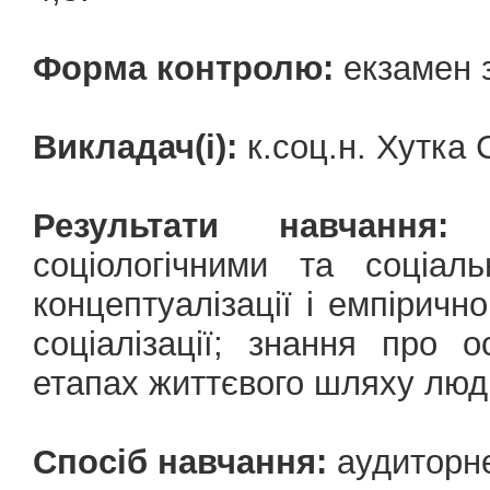
Форма контролю:
екзамен з
Викладач(і):
к.соц.н. Хутка
Результати навчання:
о
соціологічними та соціал
концептуалізації і емпірично
соціалізації; знання про о
етапах життєвого шляху люд
Спосіб навчання:
аудиторн