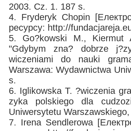
2003. Cz. 1. 187 s.
4. Fryderyk Chopin [Елект
ресурсу: http://fundacjareja.e
5. Go?kowski M., Kiermut
"Gdybym zna? dobrze j?zy
wiczeniami do nauki grama
Warszawa: Wydawnictwa Uniw
s.
6. Iglikowska T. ?wiczenia gr
zyka polskiego dla cudzo
Uniwersytetu Warszawskiego, 
7. Irena Sendlerowa [Елект