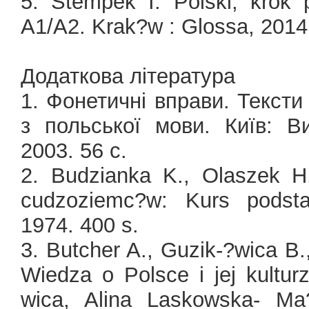
5. Stempek I. Polski, krok
A1/A2. Krak?w : Glossa, 2014.
Додаткова література
1. Фонетичні вправи. Текст
з польської мови. Київ: Ви
2003. 56 с.
2. Budzianka K., Olaszek H
cudzoziemc?w: Kurs podsta
1974. 400 s.
3. Butcher A., Guzik-?wica B.
Wiedza o Polsce i jej kultur
wica, Alina Laskowska- M