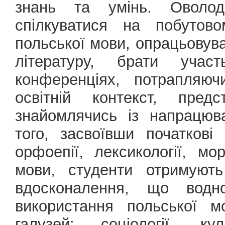
знань та умінь. Оволод
спілкуватися на побутово
польської мови, опрацьовув
літературу, брати уча
конференціях, потрапляюч
освітній контекст, пред
знайомлячись із напрацюв
того, засвоївши початкові
орфоепії, лексикології, мо
мови, студенти отримують
вдосконалення, що вод
використання польської м
галузей: соціології, куль