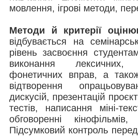
мовлення, ігрові методи, пер
Методи й критерії оціню
відбувається на семінарсь
рівень засвоєння студента
виконання лексичних, г
фонетичних вправ, а тако
відтворення опрацьовува
дискусій, презентацій проєк
тестів, написання міні-тек
обговоренні кінофільмів,
Підсумковий контроль перед