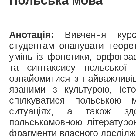
Польська мова
Анотація:
Вивчення курсу
студентам опанувати теоре
умінь із фонетики, орфограф
та синтаксису польської
ознайомитися з найважлив
язаними з культурою, іст
спілкуватися польською 
ситуаціях, а також зд
польськомовною літературою
фрагменти власного дослідж