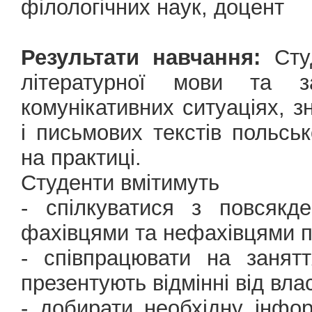
філологічних наук, доцент
Результати навчання:
Студ
літературної мови та з
комунікативних ситуаціях, 
і письмових текстів польсь
на практиці.
Студенти вмітимуть
- спілкуватися з повсякд
фахівцями та нефахівцями п
- співпрацювати на занят
презентують відмінні від вла
- добирати необхідну інфо