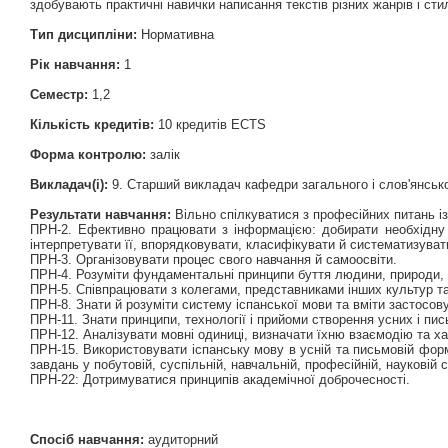
здобувають практичні навички написання текстів різних жанрів і сти
Тип дисципліни:
Нормативна
Рік навчання:
1
Семестр:
1,2
Кількість кредитів:
10 кредитів ECTS
Форма контролю:
залік
Викладач(і):
9. Старший викладач кафедри загального і слов'янськ
Результати навчання:
Вільно спілкуватися з професійних питань із
ПРН-2. Ефективно працювати з інформацією: добирати необхідну і
інтерпретувати її, впорядковувати, класифікувати й систематизуват
ПРН-3. Організовувати процес свого навчання й самоосвіти.
ПРН-4. Розуміти фундаментальні принципи буття людини, природи, 
ПРН-5. Співпрацювати з колегами, представниками інших культур та 
ПРН-8. Знати й розуміти систему іспанської мови та вміти застосову
ПРН-11. Знати принципи, технології і прийоми створення усних і пис
ПРН-12. Аналізувати мовні одиниці, визначати їхню взаємодію та х
ПРН-15. Використовувати іспанську мову в усній та письмовій формі
завдань у побутовій, суспільній, навчальній, професійній, науковій
ПРН-22: Дотримуватися принципів академічної доброчесності.
Спосіб навчання:
аудиторний