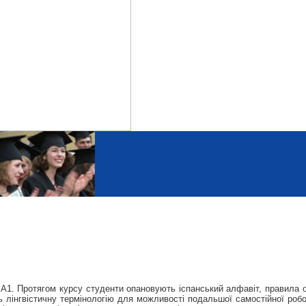
А1. Протягом курсу студенти опановують іспанський алфавіт, правила о
ь лінгвістичну термінологію для можливості подальшої самостійної робо