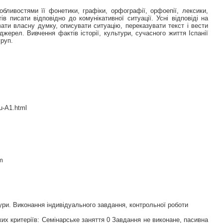
бливостями її фонетики, графіки, орфографії, орфоепії, лексики,
 писати відповідно до комунікативної ситуації. Усні відповіді на
ати власну думку, описувати ситуацію, переказувати текст і вести
жерел. Вивчення фактів історії, культури, сучасного життя Іспанії
груп.
u-A1.html
m
ри. Виконання індивідуального завдання, контрольної роботи
ких критеріїв: Семінарське заняття 0 Завдання не виконане, пасивна