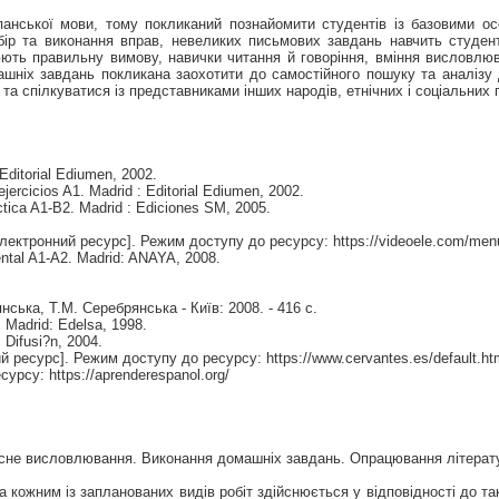
анської мови, тому покликаний познайомити студентів із базовими осо
бір та виконання вправ, невеликих письмових завдань навчить студентів
юють правильну вимову, навички читання й говоріння, вміння висловлюв
шніх завдань покликана заохотити до самостійного пошуку та аналізу д
а спілкуватися із представниками інших народів, етнічних і соціальних 
Editorial Ediumen, 2002.
ercicios A1. Madrid : Editorial Ediumen, 2002.
ctica A1-B2. Madrid : Ediciones SM, 2005.
[Електронний ресурс]. Режим доступу до ресурсу: https://videoele.com/men
ental A1-A2. Madrid: ANAYA, 2008.
ська, Т.М. Серебрянська - Київ: 2008. - 416 c.
 Madrid: Edelsa, 1998.
 Difusi?n, 2004.
нний ресурс]. Режим доступу до ресурсу: https://www.cervantes.es/default.ht
урсу: https://aprenderespanol.org/
сне висловлювання. Виконання домашніх завдань. Опрацювання літерату
 кожним із запланованих видів робіт здійснюється у відповідності до та