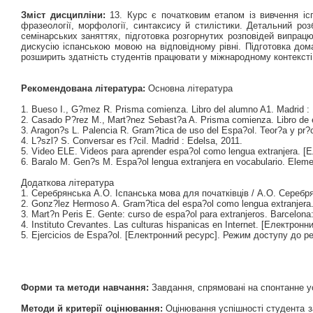
Зміст дисципліни:
13. Курс є початковим етапом із вивчення ісп
фразеології, морфології, синтаксису й стилістики. Детальний роз
семінарських заняттях, підготовка розгорнутих розповідей випрац
дискусію іспанською мовою на відповідному рівні. Підготовка дома
розширить здатність студентів працювати у міжнародному контексті т
Рекомендована література:
Основна література
1. Bueso I., G?mez R. Prisma comienza. Libro del alumno A1. Madrid : 
2. Casado P?rez M., Mart?nez Sebast?a A. Prisma comienza. Libro de ej
3. Aragon?s L. Palencia R. Gram?tica de uso del Espa?ol. Teor?a y pr?
4. L?szl? S. Conversar es f?cil. Madrid : Edelsa, 2011.
5. Video ELE. Videos para aprender espa?ol como lengua extranjera. 
6. Baralo M. Gen?s M. Espa?ol lengua extranjera en vocabulario. Elem
Додаткова література
1. Серебрянська А.О. Іспанська мова для початківців / A.О. Серебрян
2. Gonz?lez Hermoso A. Gram?tica del espa?ol como lengua extranjera.
3. Mart?n Peris E. Gente: curso de espa?ol para extranjeros. Barcelona:
4. Instituto Crevantes. Las culturas hispanicas en Internet. [Електро
5. Ejercicios de Espa?ol. [Електронний ресурс]. Режим доступу до рес
Форми та методи навчання:
Завдання, спрямовані на спонтанне у
Методи й критерії оцінювання:
Оцінювання успішності студента за