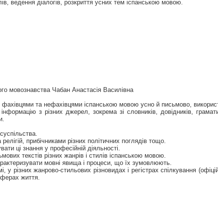
лів, ведення діалогів, розкриття усних тем іспанською мовою.
ого мовознавства Чабан Анастасія Василівна
 фахівцями та нефахівцями іспанською мовою усно й письмово, використов
нформацію з різних джерел, зокрема зі словників, довідників, грамати
и.
суспільства.
релігій, прибічниками різних політичних поглядів тощо.
вати ці знання у професійній діяльності.
ьмових текстів різних жанрів і стилів іспанською мовою.
арактеризувати мовні явища і процеси, що їх зумовлюють.
, у різних жанрово-стильових різновидах і регістрах спілкування (офіц
 сферах життя.