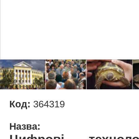
Код:
364319
Назва: