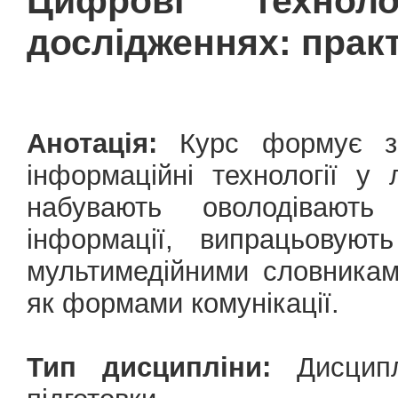
Цифрові техноло
дослідженнях: прак
Анотація:
Курс формує зна
інформаційні технології у л
набувають оволодівают
інформації, випрацьовуют
мультимедійними словникам
як формами комунікації.
Тип дисципліни:
Дисципл