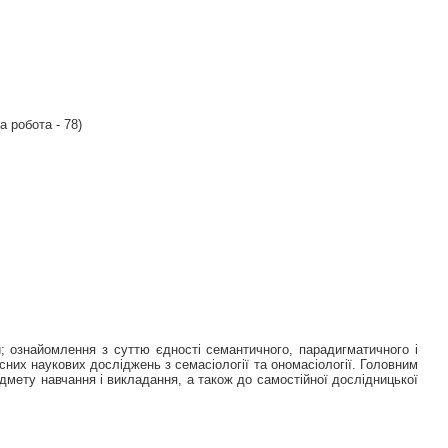
а робота - 78)
 ознайомлення з суттю єдності семантичного, парадигматичного і
сних наукових досліджень з семасіології та ономасіології. Головним
дмету навчання і викладання, а також до самостійної дослідницької