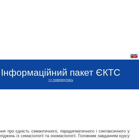
Інформаційний пакет ЄКТС
<< повернутись
ня про єдність семантичного, парадигматичного і синтаксичного у
іджень із семасіології та ономасіології. Головним завданням курсу