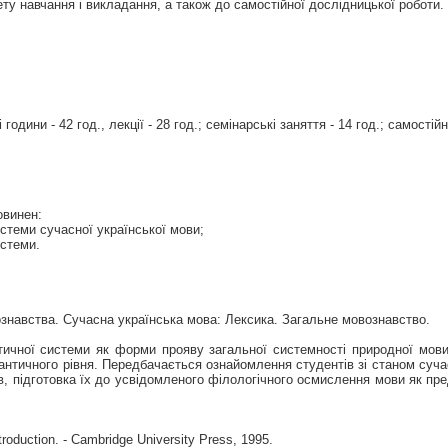
ту навчання і викладання, а також до самостійної дослідницької роботи.
 години - 42 год., лекції - 28 год.; семінарські заняття - 14 год.; самостійн
овинен:
стеми сучасної української мови;
истеми.
знавства. Сучасна українська мова: Лексика. Загальне мовознавство.
чної системи як форми прояву загальної системності природної мови;
мантичного рівня. Передбачається ознайомлення студентів зі станом суча
, підготовка їх до усвідомленого філологічного осмислення мови як пре
roduction. - Cambridge University Press, 1995.