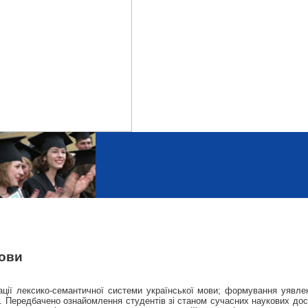
мови
ції лексико-семантичної системи української мови; формування уявлен
я. Передбачено ознайомлення студентів зі станом сучасних наукових досл