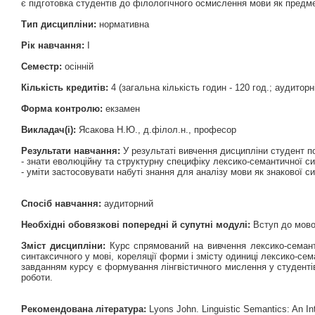
є підготовка студентів до філологічного осмислення мови як предме
Тип дисципліни:
нормативна
Рік навчання:
І
Семестр:
осінній
Кількість кредитів:
4 (загальна кількість годин - 120 год.; аудиторні
Форма контролю:
екзамен
Викладач(і):
Ясакова Н.Ю., д.філол.н., професор
Результати навчання:
У результаті вивчення дисципліни студент п
- знати еволюційну та структурну специфіку лексико-семантичної си
- уміти застосовувати набуті знання для аналізу мови як знакової с
Спосіб навчання:
аудиторний
Необхідні обовязкові попередні й супутні модулі:
Вступ до мово
Зміст дисципліни:
Курс спрямований на вивчення лексико-семанти
синтаксичного у мові, кореляції форми і змісту одиниці лексико-се
завданням курсу є формування лінгвістичного мислення у студентів
роботи.
Рекомендована література:
Lyons John. Linguistic Semantics: An Int