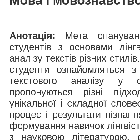
Мова і мовознавств
Анотація:
Мета опануванн
студентів з основами лінгв
аналізу текстів різних стил
студенти ознайомляться з
текстового аналізу у св
пропонуються різні підх
унікальної і складної словес
процес і результати пізнанн
формування навичок лінгвіст
з науковою літературою, 