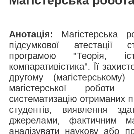
Магістерська робот
Анотація:
Магістерська р
підсумкової атестації с
програмою "Теорія, і
компаративістика". Її захис
другому (магістерському)
магістерської роботи
систематизацію отриманих п
студентів, виявлення зд
джерелами, фактичним ма
аналізувати наукову або п