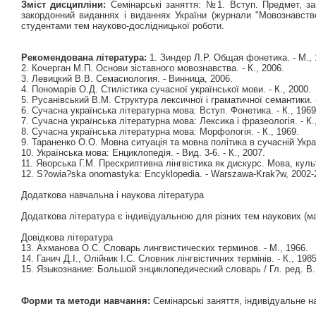
Зміст дисципліни:
Семінарські заняття: №1. Вступ. Предмет, за
закордонний виданнях і виданнях України (журнали "Мовознавство
студентами тем науково-дослідницької роботи.
Рекомендована література:
1. Зиндер Л.Р. Общая фонетика. - М., 
2. Кочерган М.П. Основи зіставного мовознавства. - К., 2006.
3. Левицкий В.В. Семасиология. - Винница, 2006.
4. Пономарів О.Д. Стилістика сучасної української мови. - К., 2000.
5. Русанівський В.М. Структура лексичної і граматичної семантики. -
6. Сучасна українська літературна мова: Вступ. Фонетика. - К., 1969
7. Сучасна українська літературна мова: Лексика і фразеологія. - К.
8. Сучасна українська літературна мова: Морфологія. - К., 1969.
9. Тараненко О.О. Мовна ситуація та мовна політика в сучасній Украї
10. Українська мова: Енциклопедія. - Вид. 3-6. - К., 2007.
11. Яворська Г.М. Прескриптивна лінгвістика як дискурс. Мова, культ
12. S?owia?ska onomastyka: Encyklopedia. - Warszawa-Krak?w, 2002-20
Додаткова навчальна і наукова література
Додаткова література є індивідуальною для різних тем наукових (ма
Довідкова література
13. Ахманова О.С. Словарь лингвистических терминов. - М., 1966.
14. Ганич Д.І., Олійник І.С. Словник лінгвістичних термінів. - К., 1985
15. Языкознание: Большой энциклопедический словарь / Гл. ред. В.Н
Форми та методи навчання:
Семінарські заняття, індивідуальне 