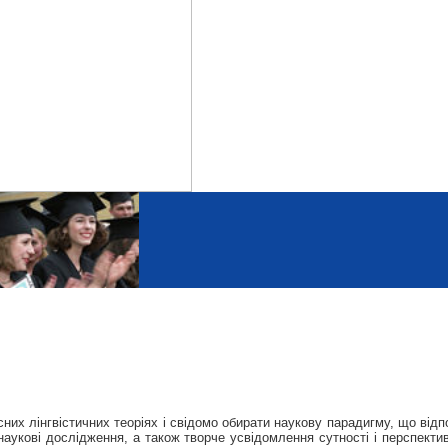
них лінгвістичних теоріях і свідомо обирати наукову парадигму, що відп
наукові дослідження, а також творче усвідомлення сутності і перспекти