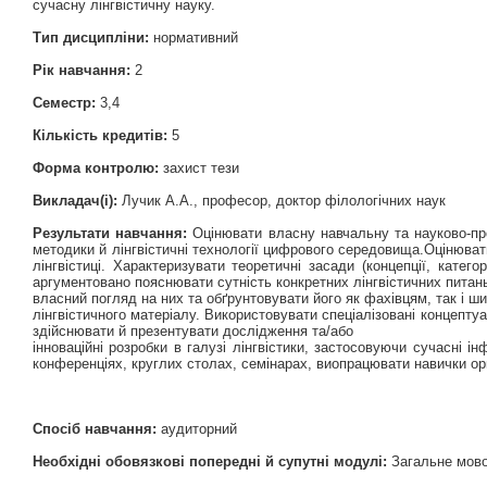
сучасну лінгвістичну науку.
Тип дисципліни:
нормативний
Рік навчання:
2
Семестр:
3,4
Кількість кредитів:
5
Форма контролю:
захист тези
Викладач(і):
Лучик А.А., професор, доктор філологічних наук
Результати навчання:
Оцінювати власну навчальну та науково-про
методики й лінгвістичні технології цифрового середовища.Оцінювати 
лінгвістиці. Характеризувати теоретичні засади (концепції, кате
аргументовано пояснювати сутність конкретних лінгвістичних питан
власний погляд на них та обґрунтовувати його як фахівцям, так і ш
лінгвістичного матеріалу. Використовувати спеціалізовані концепту
здійснювати й презентувати дослідження та/або
інноваційні розробки в галузі лінгвістики, застосовуючи сучасні і
конференціях, круглих столах, семінарах, виопрацювати навички ор
Спосіб навчання:
аудиторний
Необхідні обовязкові попередні й супутні модулі:
Загальне мовоз