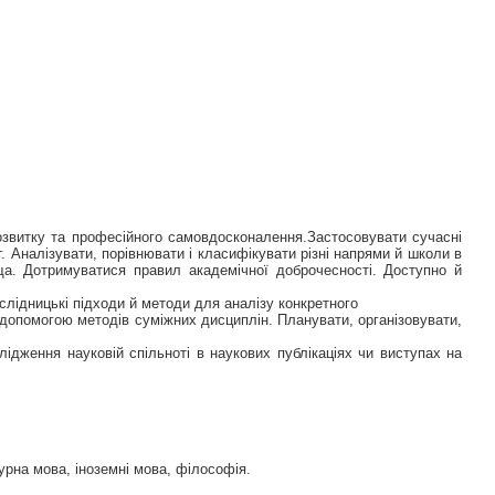
озвитку та професійного самовдосконалення.Застосовувати сучасні
г. Аналізувати, порівнювати і класифікувати різні напрями й школи в
вища. Дотримуватися правил академічної доброчесності. Доступно й
слідницькі підходи й методи для аналізу конкретного
а допомогою методів суміжних дисциплін. Планувати, організовувати,
слідження науковій спільноті в наукових публікаціях чи виступах на
рна мова, іноземні мова, філософія.