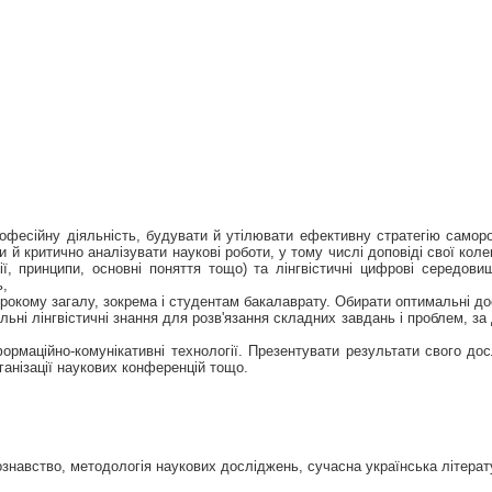
фесійну діяльність, будувати й утілювати ефективну стратегію самор
й критично аналізувати наукові роботи, у тому числі доповіді свої коле
горії, принципи, основні поняття тощо) та лінгвістичні цифрові середо
ь,
ирокому загалу, зокрема і студентам бакалаврату. Обирати оптимальні до
альні лінгвістичні знання для розв'язання складних завдань і проблем, з
нформаційно-комунікативні технології. Презентувати результати свого до
ганізації наукових конференцій тощо.
навство, методологія наукових досліджень, сучасна українська літерату