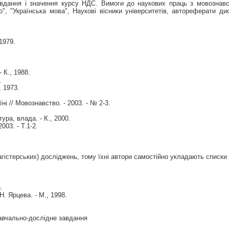
вдання і значення курсу НДС. Вимоги до наукових праць з мовознавс
", "Українська мова", Наукові вісники університетів, автореферати д
1979.
 К., 1988.
.
, 1973.
ні // Мовознавство. - 2003. - № 2-3.
ура, влада. - К., 2000.
03. - T.1-2.
гістерських) досліджень, тому їхні автори самостійно укладають списки 
.
. Ярцева. - М., 1998.
навчально-дослідне завдання