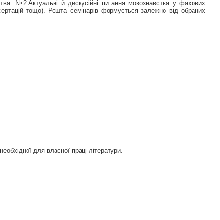
тва. №2.Актуальні й дискусійні питання мовознавства у фахових
исертацій тощо). Решта семінарів формується залежно від обраних
необхідної для власної праці літератури.