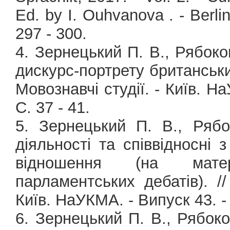
Ed. by I. Ouhvanova . - Berli
297 - 300.
4. Зернецький П. В., Рябокон
дискурс-портрету британських
Мовознавчі студії. - Київ. На
С. 37 - 41.
5. Зернецький П. В., Рябо
діяльності та співвідносні 
відношення (на матер
парламентських дебатів). //
Київ. НаУКМА. - Випуск 43. - К
6. Зернецький П. В., Рябоко