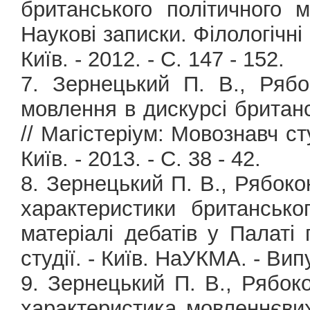
британського політичного м
Наукові записки. Філологічні 
Київ. - 2012. - С. 147 - 152.
7. Зернецький П. В., Рябок
мовлення в дискурсі британс
// Магістеріум: Мовознавч сту
Київ. - 2013. - С. 38 - 42.
8. Зернецький П. В., Рябокон
характеристики британсько
матеріалі дебатів у Палаті 
студії. - Київ. НаУКМА. - Випус
9. Зернецький П. В., Рябоко
характеристика мовленнєвих