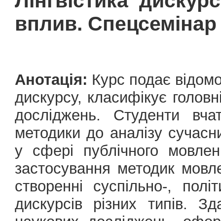
Лінгвістика дискур
вплив. Спецсемінар
Анотація:
Курс подає відомос
дискурсу, класифікує голов
досліджень. Студенти вча
методики до аналізу сучасни
у сфері публічного мовле
застосування методик мовле
створенні суспільно-, полі
дискурсів різних типів. Зд