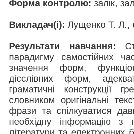
Форма контролю:
залік, зал
Викладач(і):
Лущенко Т. Л.,
Результати навчання:
Сту
парадигму самостійних ча
значення форм, функціо
дієслівних форм, адеква
граматичні конструкції г
словником оригінальні тек
фрази та спілкуватися дав
необхідну інформацію з 
літератури та електронних б