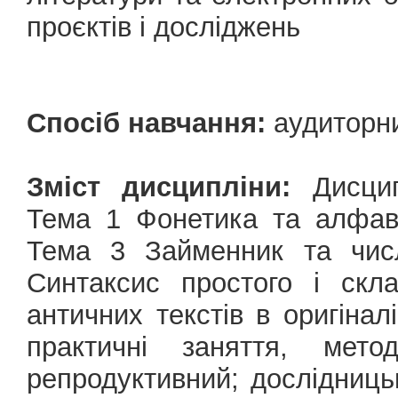
проєктів і досліджень
Спосіб навчання:
аудиторн
Зміст дисципліни:
Дисцип
Тема 1 Фонетика та алфав
Тема 3 Займенник та чис
Синтаксис простого і скл
античних текстів в оригіна
практичні заняття, метод
репродуктивний; дослідницьк