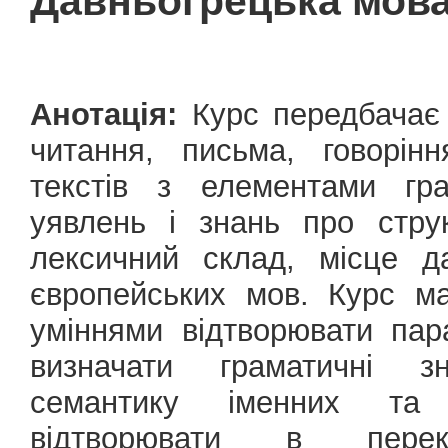
Давньогрецька мов
Анотація:
Курс передбачає 
читання, письма, говорін
текстів з елементами гра
уявлень і знань про стру
лексичний склад, місце д
європейських мов. Курс ма
уміннями відтворювати пар
визначати граматичні з
семантику іменних та 
відтворювати в перекл