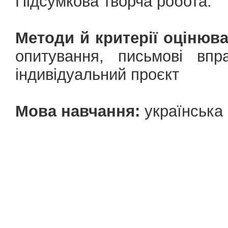
Підсумкова творча робота.
Методи й критерії оцінюв
опитування, письмові впр
індивідуальний проєкт
Мова навчання:
українська