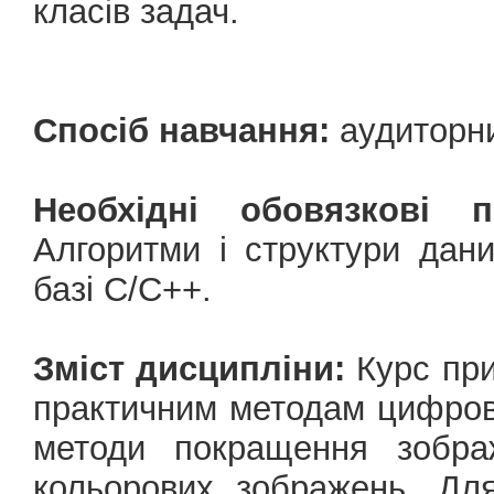
класів задач.
Спосіб навчання:
аудиторн
Необхідні обовязкові 
Алгоритми і структури дан
базі С/С++.
Зміст дисципліни:
Курс при
практичним методам цифров
методи покращення зображ
кольорових зображень. Дл