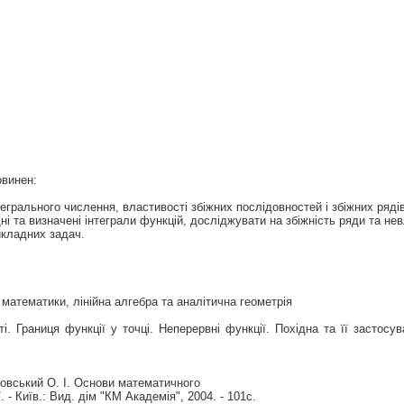
овинен:
грального числення, властивості збіжних послідовностей і збіжних рядів
дні та визначені інтеграли функцій, досліджувати на збіжність ряди та нев
икладних задач.
математики, лінійна алгебра та аналітична геометрія
. Границя функції у точці. Неперервні функції. Похідна та її застосув
ровський О. І. Основи математичного
 - Київ.: Вид. дім "КМ Академія", 2004. - 101с.