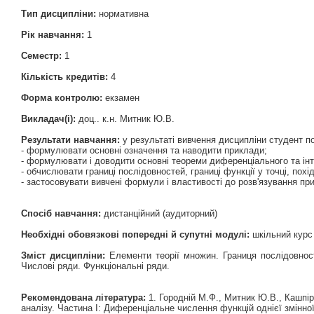
Тип дисципліни:
нормативна
Рік навчання:
1
Семестр:
1
Кількість кредитів:
4
Форма контролю:
екзамен
Викладач(і):
доц.. к.н. Митник Ю.В.
Результати навчання:
у результаті вивчення дисципліни студент п
- формулювати основні означення та наводити приклади;
- формулювати і доводити основні теореми диференціального та інте
- обчислювати границі послідовностей, границі функції у точці, похі
- застосовувати вивчені формули і властивості до розв'язування пр
Спосіб навчання:
дистанційний (аудиторний)
Необхідні обовязкові попередні й супутні модулі:
шкільний курс 
Зміст дисципліни:
Елементи теорії множин. Границя послідовності
Числові ряди. Функціональні ряди.
Рекомендована література:
1. Городній М.Ф., Митник Ю.В., Кашпі
аналізу. Частина I: Диференціальне числення функцій однієї змінної.